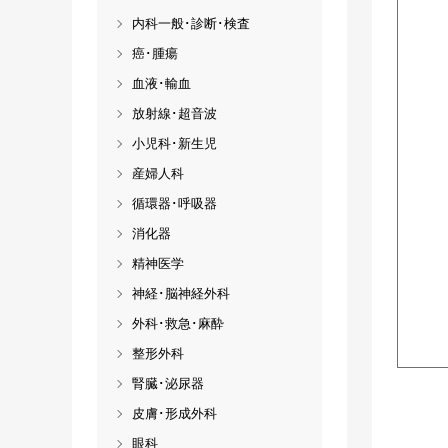
内科一般･診断･検査
癌･腫瘍
血液･輸血
放射線･超音波
小児科･新生児
産婦人科
循環器･呼吸器
消化器
精神医学
神経･脳神経外科
外科･救急･麻酔
整形外科
腎臓･泌尿器
皮膚･形成外科
眼科