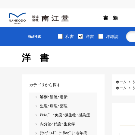
書 籍
和書
洋書
洋雑誌
商品検索
洋書
ホーム
カテゴリから探す
ホーム
解剖･細胞･遺伝
生理･病理･薬理
ｱﾚﾙｷﾞｰ･免疫･微生物･感染症
内分泌･代謝･生化学
ﾘｳﾏﾁ･ｽﾎﾟｰﾂ･ﾘﾊﾋﾞﾘ･老年病