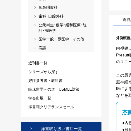
耳鼻咽喉科
歯科･口腔外科
商品
公衆衛生･疫学･緩和医療･統
計･法医学
外側頭蓋
医学一般・獣医学・その他
看護
内視鏡は
Pres
のユニ
近刊書一覧
シリーズから探す
この最
好評参考書・教科書
脳神経
医によ
臨床留学への道 USMLE対策
などを
学会出展一覧
洋書籍クリアランスセール
本
●内
洋書取り扱い書店一覧
●経