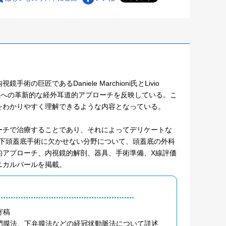
匠であるDaniele Marchioni氏とLivio
外側頭蓋基底への革新的な経外耳道的アプローチを反映している。こ
をわかりやすく理解できるような内容となっている。
ーチで治療することであり、それによってデリケートな
鏡下頭蓋底手術に欠かせない分野について、頭蓋底の外科
的アプローチ、内視鏡的解剖、器具、手術準備、X線評価
ニカルパールを掲載。
寄稿
門膜法、下弁膜法などの経冠状動脈法について詳述