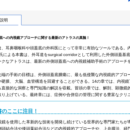
説明
底への内視鏡アプローチに関する最新のアトラスの真髄！
、耳鼻咽喉科や頭蓋底の外科医にとって非常に有効なツールである。内視鏡手術の巨
utti氏による本書は、外耳道をsurgical corridorとして利用した
ークなアトラスは、最新の外側頭蓋底への内視鏡補助手術のアプローチ
先端の手術の目標は、外側頭蓋底腫瘍に、最も低侵襲な内視鏡的アプロ
や硬膜、 大脳、血管構造を回避することができる。14の章では、内視
る直接的な洞察と専門知識の解説を収載。冒頭の章では、解剖、顕微鏡
取り上げている。最終章には、症例や合併症の管理に関する豊富なクリ
書のここに注目！
視鏡を使用した革新的な技術を開発し続けている世界的な専門家たちが
側頭結合法や後頭葉結合法などの内視鏡的アプローチや、上弁膜法、経