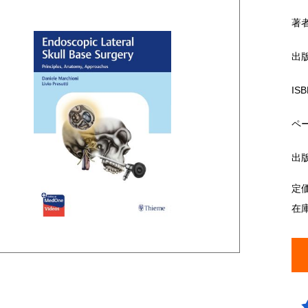
著
出
ISB
ペ
出
定
在