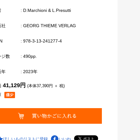
者
: D.Marchioni & L.Presutti
版社
: GEORG THIEME VERLAG
N
: 978-3-13-241277-4
ージ数
: 490pp.
版年
: 2023年
41,129円
価
(本体37,390円 ＋ 税)
庫
ほしいものリストに登録
いいね