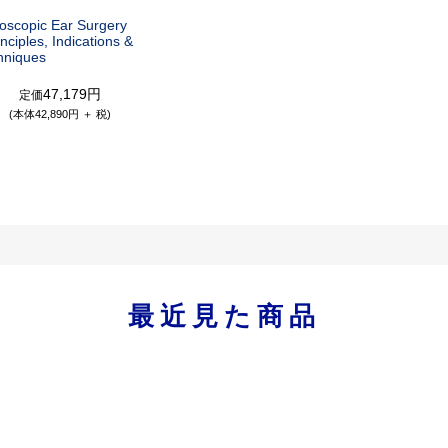
oscopic Ear Surgery
inciples, Indications &
hniques
47,179円
定価
(本体42,890円 ＋ 税)
最近見た商品