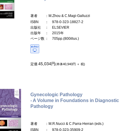
著者
：M.Zhou & C.Magi-Galluzzi
ISBN
： 978-0-323-18827-2
出版社
： ELSEVIER
出版年
： 2015年
ページ数
： 705pp.(800illus.)
45,034円
定価
(本体40,940円 ＋ 税)
Gynecologic Pathology
- A Volume in Foundations in Diagnostic
Pathology
著者
：M.R.Nucci & C.Parra-Herran (eds.)
ISBN
： 978-0-323-35909-2