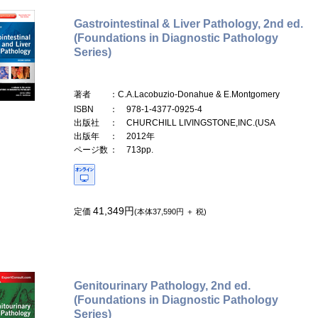
Gastrointestinal & Liver Pathology, 2nd ed.
(Foundations in Diagnostic Pathology
Series)
著者
：C.A.Lacobuzio-Donahue & E.Montgomery
ISBN
： 978-1-4377-0925-4
出版社
： CHURCHILL LIVINGSTONE,INC.(USA
出版年
： 2012年
ページ数
： 713pp.
41,349円
定価
(本体37,590円 ＋ 税)
Genitourinary Pathology, 2nd ed.
(Foundations in Diagnostic Pathology
Series)