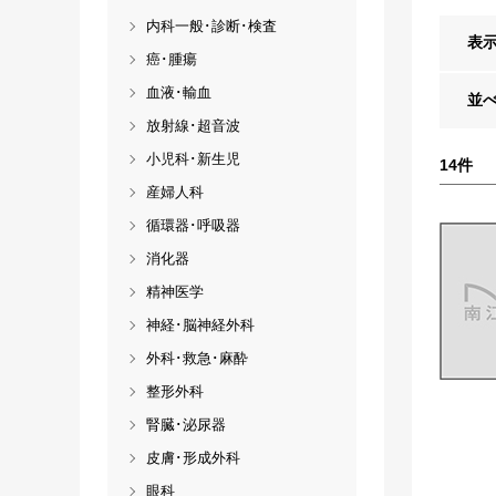
内科一般･診断･検査
表
癌･腫瘍
血液･輸血
並
放射線･超音波
小児科･新生児
14
件
産婦人科
循環器･呼吸器
消化器
精神医学
神経･脳神経外科
外科･救急･麻酔
整形外科
腎臓･泌尿器
皮膚･形成外科
眼科