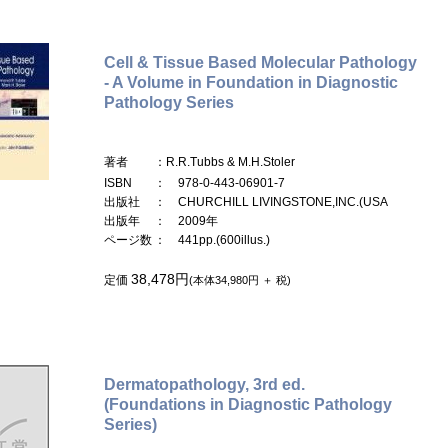
Cell & Tissue Based Molecular Pathology
- A Volume in Foundation in Diagnostic
Pathology Series
著者
：R.R.Tubbs & M.H.Stoler
ISBN
： 978-0-443-06901-7
出版社
： CHURCHILL LIVINGSTONE,INC.(USA
出版年
： 2009年
ページ数
： 441pp.(600illus.)
38,478円
定価
(本体34,980円 ＋ 税)
Dermatopathology, 3rd ed.
(Foundations in Diagnostic Pathology
Series)