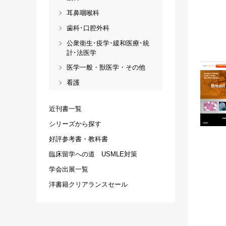
耳鼻咽喉科
歯科･口腔外科
公衆衛生･疫学･緩和医療･統
計･法医学
医学一般・獣医学・その他
看護
近刊書一覧
シリーズから探す
好評参考書・教科書
臨床留学への道 USMLE対策
学会出展一覧
洋書籍クリアランスセール