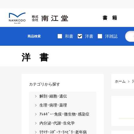
書 籍
和書
洋書
洋雑誌
商品検索
洋書
ホーム
カテゴリから探す
解剖･細胞･遺伝
生理･病理･薬理
ｱﾚﾙｷﾞｰ･免疫･微生物･感染症
内分泌･代謝･生化学
ﾘｳﾏﾁ･ｽﾎﾟｰﾂ･ﾘﾊﾋﾞﾘ･老年病