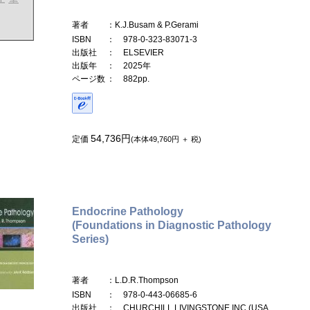
著者
：K.J.Busam & P.Gerami
ISBN
： 978-0-323-83071-3
出版社
： ELSEVIER
出版年
： 2025年
ページ数
： 882pp.
54,736円
定価
(本体49,760円 ＋ 税)
Endocrine Pathology
(Foundations in Diagnostic Pathology
Series)
著者
：L.D.R.Thompson
ISBN
： 978-0-443-06685-6
出版社
： CHURCHILL LIVINGSTONE,INC.(USA