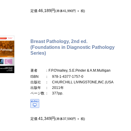
46,189円
定価
(本体41,990円 ＋ 税)
Breast Pathology, 2nd ed.
(Foundations in Diagnostic Pathology
Series)
著者
：F.P.O'malley, S.E.Pinder & A.M.Mulligan
ISBN
： 978-1-4377-1757-0
出版社
： CHURCHILL LIVINGSTONE,INC.(USA
出版年
： 2011年
ページ数
： 377pp.
41,349円
定価
(本体37,590円 ＋ 税)