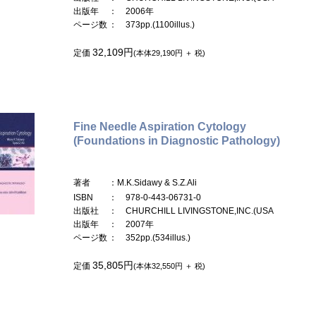
出版年
： 2006年
ページ数
： 373pp.(1100illus.)
32,109円
定価
(本体29,190円 ＋ 税)
Fine Needle Aspiration Cytology
(Foundations in Diagnostic Pathology)
著者
：M.K.Sidawy & S.Z.Ali
ISBN
： 978-0-443-06731-0
出版社
： CHURCHILL LIVINGSTONE,INC.(USA
出版年
： 2007年
ページ数
： 352pp.(534illus.)
35,805円
定価
(本体32,550円 ＋ 税)