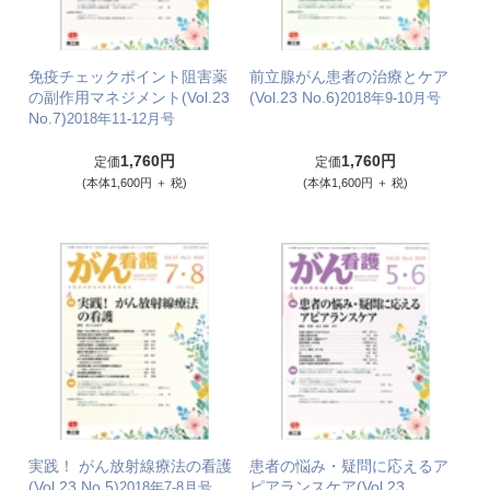
免疫チェックポイント阻害薬
前立腺がん患者の治療とケア
の副作用マネジメント(Vol.23
(Vol.23 No.6)
2018年9-10月号
No.7)
2018年11-12月号
1,760円
1,760円
定価
定価
(本体1,600円 ＋ 税)
(本体1,600円 ＋ 税)
実践！ がん放射線療法の看護
患者の悩み・疑問に応えるア
(Vol.23 No.5)
ピアランスケア(Vol.23
2018年7-8月号