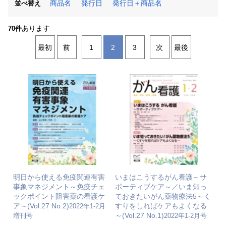
商品名
発行日
発行日＋商品名
並べ替え
あります
70件
最初
前
1
2
3
次
最後
明日から使える免疫関連有害
いまはこうするがん看護～サ
事象マネジメント～免疫チェ
ポーティブケア～／いま知っ
ックポイント阻害薬の看護ケ
ておきたいがん薬物療法5～く
ア～(Vol.27 No.2)
すりをしればケアもよくなる
2022年1‐2月
～(Vol.27 No.1)
増刊号
2022年1-2月号