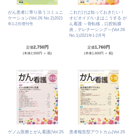
がん患者に寄り添うコミュニ
これだけは知っておきたい！
ケーション(Vol.26 No.2)
オピオイド/いまはこうする が
2021
ん看護 ～骨転移，口腔粘膜
年1-2月増刊号
炎，テレナーシング～(Vol.26
No.1)
2021年1-2月号
2,750円
1,760円
定価
定価
(本体2,500円 ＋ 税)
(本体1,600円 ＋ 税)
ゲノム医療とがん看護(Vol.25
患者報告型アウトカム(Vol.25