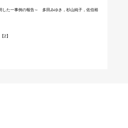
明した一事例の報告～ 多田みゆき，杉山純子，佐伯裕
【2】