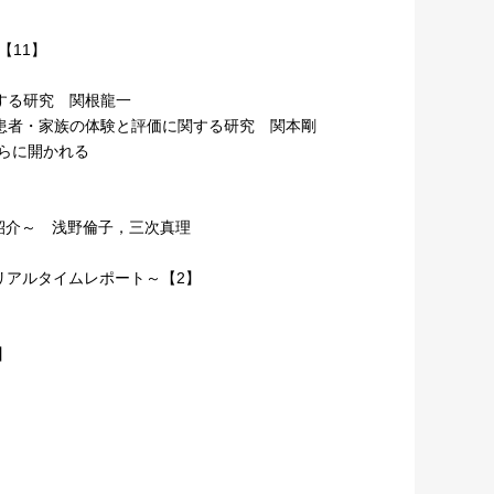
【11】
する研究 関根龍一
患者・家族の体験と評価に関する研究 関本剛
さらに開かれる
紹介～ 浅野倫子，三次真理
リアルタイムレポート～【2】
】