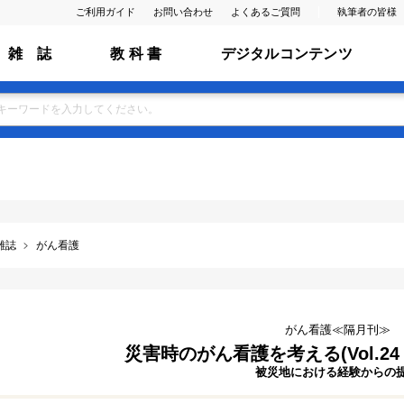
ご利用ガイド
お問い合わせ
よくあるご質問
執筆者の皆様
雑 誌
教 科 書
デジタルコンテンツ
雑誌
がん看護
がん看護≪隔月刊≫
災害時のがん看護を考える(Vol.24 N
被災地における経験からの