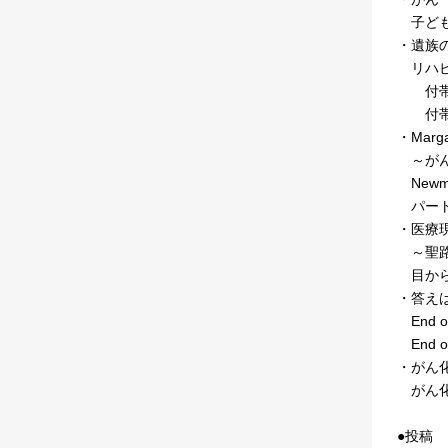
子ども
・遺族の
リハビ
付帯1
付帯1
・Mar
～がん
New
パート
・医療現場
～聖路
目から鱗の
・答え
End 
End 
・がん
がん化
●投稿