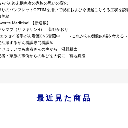
告●がん終末期患者の家族の思いの変化
りのパンフレットOPTIMを用いて現在および今後起こりうる症状を説
東美緒
vorite Medicine!!【新連載】
シマブ（リツキサンR） 菅野かおり
ーエッセイ若手がん看護CNS奮闘中！ ～これからの活動の場を考える～
で活躍するがん看護専門看護師
けは，いつも患者さんの声から 淺野耕太
者・家族の事例からの学びを大切に 宮地真澄
最近見た商品