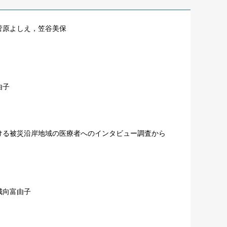
菅原よしえ，笠谷美保
由子
ける被災沿岸地域の医療者へのインタビュー調査から
城向富由子