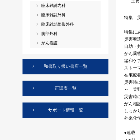
主要
臨床雑誌内科
臨床雑誌外科
特集 
臨床雑誌整形外科
特集に
胸部外科
災害看
がん看護
自助・
がん薬
緩和ケ
和書取り扱い書店一覧
ストー
在宅療
災害時
正誤表一覧
～ 菅
災害時
がん相
サポート情報一覧
しっか
外来化
●連載
・がん