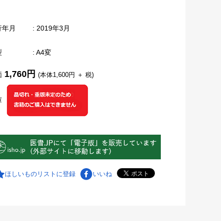
行年月
: 2019年3月
型
: A4変
1,760円
価
(本体1,600円 ＋ 税)
庫
ほしいものリストに登録
いいね