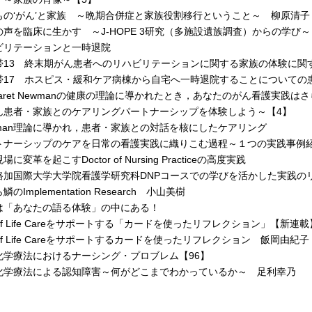
の‘がん’と家族 ～晩期合併症と家族役割移行ということ～ 柳原清子
声を臨床に生かす ～J-HOPE 3研究（多施設遺族調査）からの学び～
リテーションと一時退院
3 終末期がん患者へのリハビリテーションに関する家族の体験に関
7 ホスピス・緩和ケア病棟から自宅へ一時退院することについての
garet Newmanの健康の理論に導かれたとき，あなたのがん看護実践は
患者・家族とのケアリングパートナーシップを体験しよう～【4】
man理論に導かれ，患者・家族との対話を核にしたケアリング
ナーシップのケアを日常の看護実践に織りこむ過程～１つの実践事例
に変革を起こすDoctor of Nursing Practiceの高度実践
加国際大学大学院看護学研究科DNPコースでの学びを活かした実践の
Implementation Research 小山美樹
は「あなたの語る体験」の中にある！
of Life Careをサポートする「カードを使ったリフレクション」【新連載
of Life Careをサポートするカードを使ったリフレクション 飯岡由紀子
化学療法におけるナーシング・プロブレム【96】
学療法による認知障害～何がどこまでわかっているか～ 足利幸乃