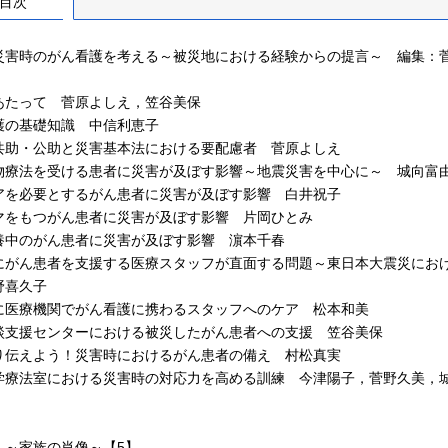
目次
災害時のがん看護を考える～被災地における経験からの提言～ 編集：
あたって 菅原よしえ，笠谷美保
護の基礎知識 中信利恵子
共助・公助と災害基本法における要配慮者 菅原よしえ
物療法を受ける患者に災害が及ぼす影響～地震災害を中心に～ 城向富
アを必要とするがん患者に災害が及ぼす影響 白井祝子
マをもつがん患者に災害が及ぼす影響 片岡ひとみ
養中のがん患者に災害が及ぼす影響 濵本千春
にがん患者を支援する医療スタッフが直面する問題～東日本大震災にお
野喜久子
に医療機関でがん看護に携わるスタッフへのケア 松本和美
談支援センターにおける被災したがん患者への支援 笠谷美保
り伝えよう！災害時におけるがん患者の備え 村松真実
学療法室における災害時の対応力を高める訓練 今津陽子，菅野久美，
 ～家族の肖像～【5】