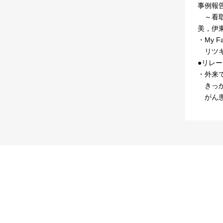
事例報
～看取
美，伊
・My Fa
リツキ
●リレ
・外来
きっか
がん患