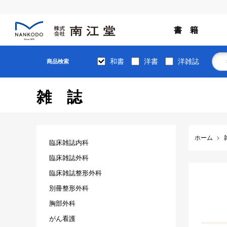
書 籍
和書
洋書
洋雑誌
商品検索
雑誌
ホーム
臨床雑誌内科
臨床雑誌外科
臨床雑誌整形外科
別冊整形外科
胸部外科
がん看護