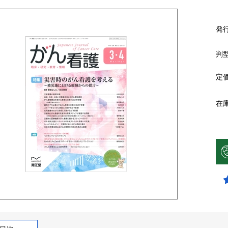
発
判
定
在