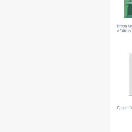
British M
c Edition
Cancer N