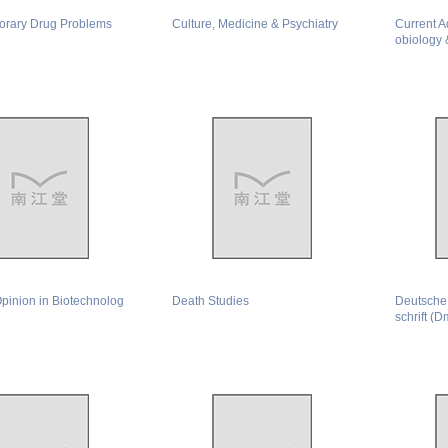
rary Drug Problems
Culture, Medicine & Psychiatry
Current A
obiology 
pinion in Biotechnolog
Death Studies
Deutsche
schrift (