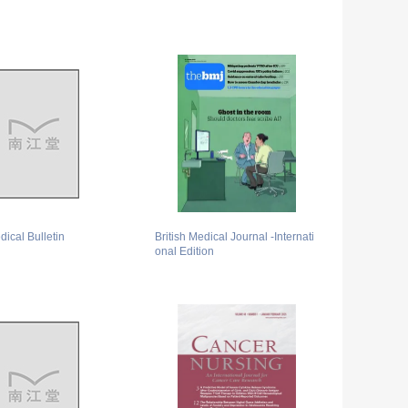
dical Bulletin
British Medical Journal -Internati
onal Edition