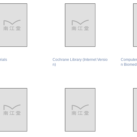
rials
Cochrane Library (Internet Versio
Computer
n)
n Biomed