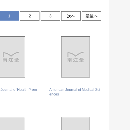
1
2
3
次へ
最後へ
Journal of Health Prom
American Journal of Medical Sci
ences