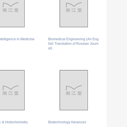
 Intelligence in Medicine
Biomedical Engineering (An Eng
lish Translation of Russian Journ
al)
c & Histochemistry
Biotechnology Advances