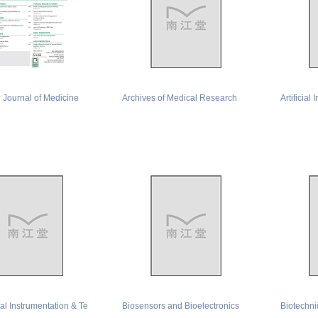
 Journal of Medicine
Archives of Medical Research
Artificial
l Instrumentation & Te
Biosensors and Bioelectronics
Biotechni