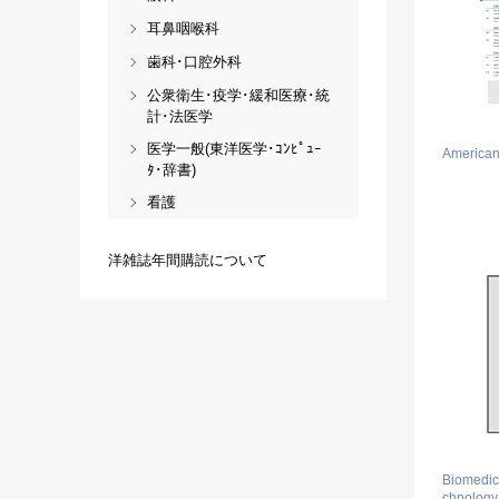
耳鼻咽喉科
歯科･口腔外科
公衆衛生･疫学･緩和医療･統
計･法医学
医学一般(東洋医学･ｺﾝﾋﾟｭｰ
American
ﾀ･辞書)
看護
洋雑誌年間購読について
Biomedica
chnology