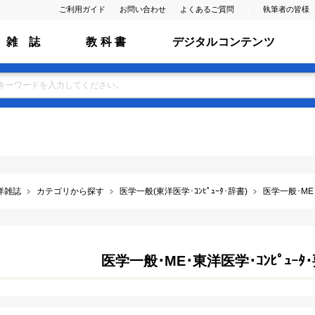
ご利用ガイド
お問い合わせ
よくあるご質問
執筆者の皆様
雑 誌
教 科 書
デジタルコンテンツ
洋雑誌
カテゴリから探す
医学一般(東洋医学･ｺﾝﾋﾟｭｰﾀ･辞書)
医学一般･ME･
医学一般･ME･東洋医学･ｺﾝﾋﾟｭｰ