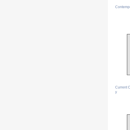
Contempo
Current O
y