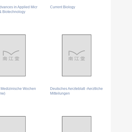
dvances in Applied Micr
Current Biology
& Biotechnology
 Medizinische Wochen
Deutsches Aerzteblatt -Aerztliche
Dmw)
Mitteilungen