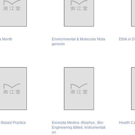
a Month
Environmental & Molecular Muta
Ethik in 
genesis
-Based Practice
Excerpta Medica -Biophys., Bio-
Health Ca
Engineering &Med. Instrumentati
on