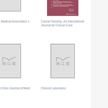
Medical Association J
Cancer Nursing -An International
Journal for Cancer Care
 Clinic Journal of Medi
Clinical Laboratory