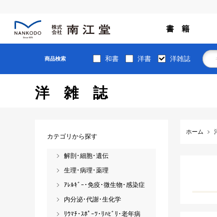
書 籍
和書
洋書
洋雑誌
商品検索
洋雑誌
ホーム
カテゴリから探す
解剖･細胞･遺伝
生理･病理･薬理
ｱﾚﾙｷﾞｰ･免疫･微生物･感染症
内分泌･代謝･生化学
ﾘｳﾏﾁ･ｽﾎﾟｰﾂ･ﾘﾊﾋﾞﾘ･老年病