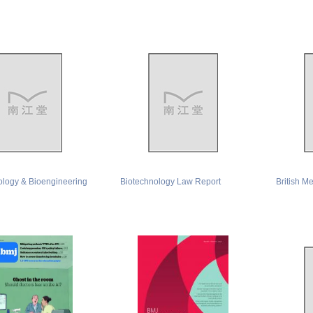
ology & Bioengineering
Biotechnology Law Report
British Me