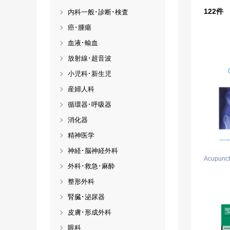
122
件
内科一般･診断･検査
癌･腫瘍
血液･輸血
放射線･超音波
小児科･新生児
産婦人科
循環器･呼吸器
消化器
精神医学
神経･脳神経外科
Acupunct
外科･救急･麻酔
整形外科
腎臓･泌尿器
皮膚･形成外科
眼科