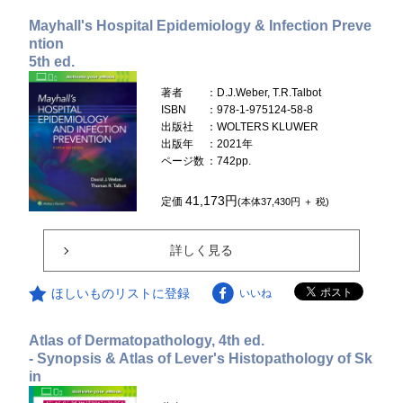
Mayhall's Hospital Epidemiology & Infection Preve
ntion
5th ed.
著者
：D.J.Weber, T.R.Talbot
ISBN
：978-1-975124-58-8
出版社
：WOLTERS KLUWER
出版年
：2021年
ページ数
：742pp.
41,173円
定価
(本体37,430円 ＋ 税)
詳しく見る
ほしいものリストに登録
いいね
Atlas of Dermatopathology, 4th ed.
- Synopsis & Atlas of Lever's Histopathology of Sk
in