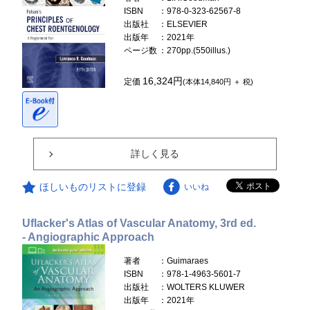
ISBN
：978-0-323-62567-8
出版社
：ELSEVIER
出版年
：2021年
ページ数
：270pp.(550illus.)
16,324円
定価
(本体14,840円 ＋ 税)
詳しく見る
ほしいものリストに登録
いいね
Uflacker's Atlas of Vascular Anatomy, 3rd ed.
- Angiographic Approach
著者
：Guimaraes
ISBN
：978-1-4963-5601-7
出版社
：WOLTERS KLUWER
出版年
：2021年