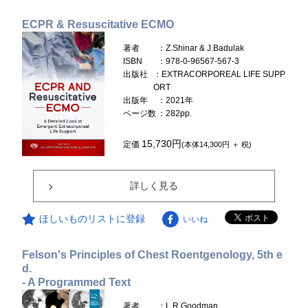
ECPR & Resuscitative ECMO
著者
：Z.Shinar & J.Badulak
ISBN
：978-0-96567-567-3
出版社
：EXTRACORPOREAL LIFE SUPP
ORT
出版年
：2021年
ページ数
：282pp.
15,730円
定価
(本体14,300円 ＋ 税)
詳しく見る
ほしいものリストに登録
いいね
Felson's Principles of Chest Roentgenology, 5th e
d.
- A Programmed Text
著者
：L.R.Goodman