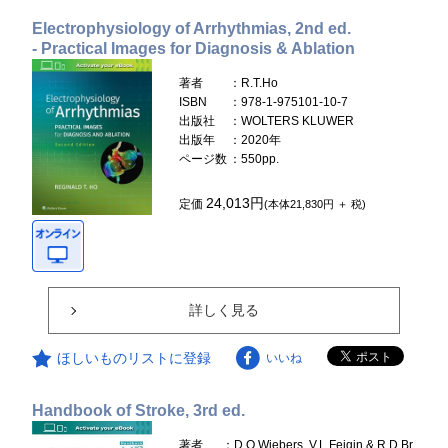
Electrophysiology of Arrhythmias, 2nd ed.
- Practical Images for Diagnosis & Ablation
著者
：R.T.Ho
ISBN
：978-1-975101-10-7
出版社
：WOLTERS KLUWER
出版年
：2020年
ページ数
：550pp.
24,013円
定価
(本体21,830円 ＋ 税)
詳しく見る
ほしいものリストに登録
いいね
Handbook of Stroke, 3rd ed.
著者
：D.O.Wiebers, V.L.Feigin & R.D.Br