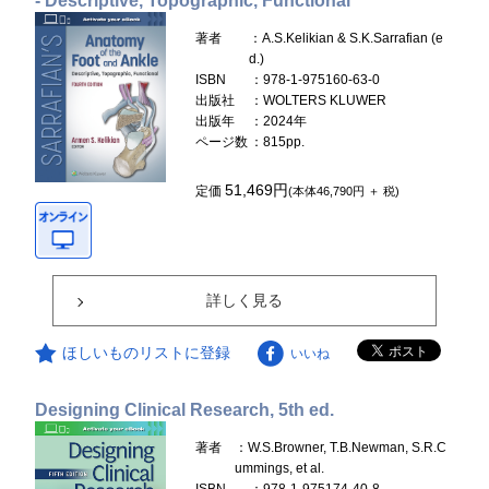
- Descriptive, Topographic, Functional
著者
：A.S.Kelikian & S.K.Sarrafian (e
d.)
ISBN
：978-1-975160-63-0
出版社
：WOLTERS KLUWER
出版年
：2024年
ページ数
：815pp.
51,469円
定価
(本体46,790円 ＋ 税)
詳しく見る
ほしいものリストに登録
いいね
Designing Clinical Research, 5th ed.
著者
：W.S.Browner, T.B.Newman, S.R.C
ummings, et al.