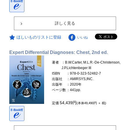
詳しく見る
ほしいものリストに登録
いいね
Expert Differential Diagnoses: Chest, 2nd ed.
著者
：B.W.Carter, M.L.R.-De-Christenson,
J.P.Lichtenbeger III
ISBN
：978-0-323-52482-7
出版社
：AMIRSYS,INC.
出版年
：2020年
ページ数
：441pp.
54,439円
定価
(本体49,490円 ＋ 税)