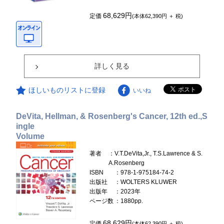
68,629円
定価
(本体62,390円 ＋ 税)
詳しく見る
ほしいものリストに登録
いいね
DeVita, Hellman, & Rosenberg's Cancer, 12th ed.,S
ingle
Volume
著者
：V.T.DeVita,Jr., T.S.Lawrence & S.
A.Rosenberg
ISBN
：978-1-975184-74-2
出版社
：WOLTERS KLUWER
出版年
：2023年
ページ数
：1880pp.
68,629円
定価
(本体62,390円 ＋ 税)