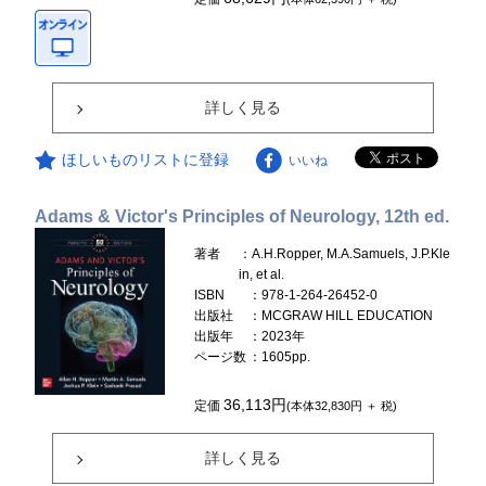
詳しく見る
ほしいものリストに登録
いいね
Adams & Victor's Principles of Neurology, 12th ed.
著者
：A.H.Ropper, M.A.Samuels, J.P.Kle
in, et al.
ISBN
：978-1-264-26452-0
出版社
：MCGRAW HILL EDUCATION
出版年
：2023年
ページ数
：1605pp.
36,113円
定価
(本体32,830円 ＋ 税)
詳しく見る