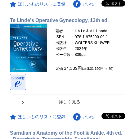
ほしいものリストに登録
いいね
Te Linde's Operative Gynecology, 13th ed.
著者
：L.V.Le & V.L.Handa
ISBN
：978-1-975200-09-1
出版社
：WOLTERS KLUWER
出版年
：2024年
ページ数
：839pp.
34,309円
定価
(本体31,190円 ＋ 税)
詳しく見る
ほしいものリストに登録
いいね
Sarrafian's Anatomy of the Foot & Ankle, 4th ed.