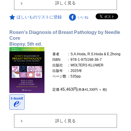
詳しく見る
ほしいものリストに登録
いいね
Rosen's Diagnosis of Breast Pathology by Needle
Core
Biopsy, 5th ed.
著者
：S.A.Hoda, R.S.Hoda & E.Zhong
ISBN
：978-1-975198-36-7
出版社
：WOLTERS KLUWER
出版年
：2025年
ページ数
：535pp.
45,463円
定価
(本体41,330円 ＋ 税)
詳しく見る