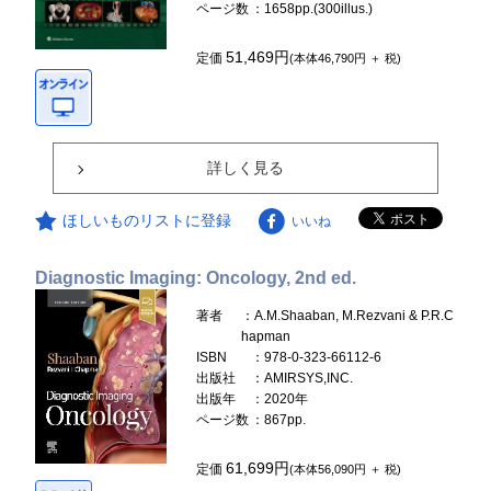
ページ数
：1658pp.(300illus.)
51,469円
定価
(本体46,790円 ＋ 税)
詳しく見る
ほしいものリストに登録
いいね
Diagnostic Imaging: Oncology, 2nd ed.
著者
：A.M.Shaaban, M.Rezvani & P.R.C
hapman
ISBN
：978-0-323-66112-6
出版社
：AMIRSYS,INC.
出版年
：2020年
ページ数
：867pp.
61,699円
定価
(本体56,090円 ＋ 税)