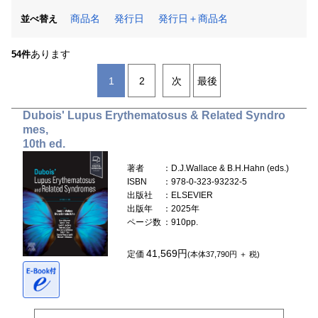
商品名
発行日
発行日＋商品名
並べ替え
あります
54件
1
2
次
最後
Dubois' Lupus Erythematosus & Related Syndro
mes,
10th ed.
著者
：D.J.Wallace & B.H.Hahn (eds.)
ISBN
：978-0-323-93232-5
出版社
：ELSEVIER
出版年
：2025年
ページ数
：910pp.
41,569円
定価
(本体37,790円 ＋ 税)