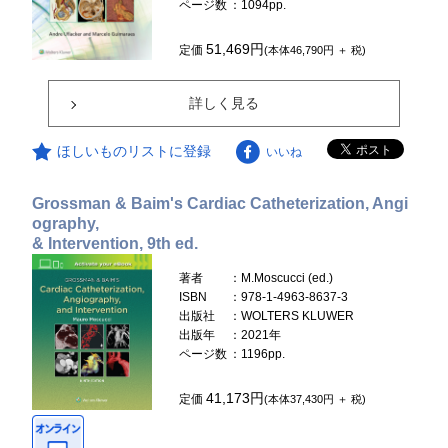
ページ数
：1094pp.
51,469円
定価
(本体46,790円 ＋ 税)
詳しく見る
ほしいものリストに登録
いいね
Grossman & Baim's Cardiac Catheterization, Angi
ography,
& Intervention, 9th ed.
著者
：M.Moscucci (ed.)
ISBN
：978-1-4963-8637-3
出版社
：WOLTERS KLUWER
出版年
：2021年
ページ数
：1196pp.
41,173円
定価
(本体37,430円 ＋ 税)