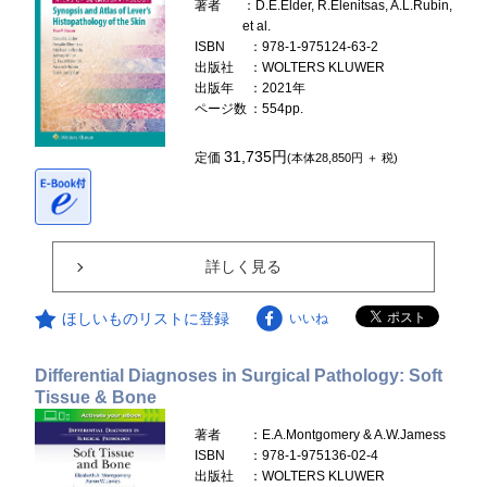
著者
：D.E.Elder, R.Elenitsas, A.L.Rubin,
et al.
ISBN
：978-1-975124-63-2
出版社
：WOLTERS KLUWER
出版年
：2021年
ページ数
：554pp.
31,735円
定価
(本体28,850円 ＋ 税)
詳しく見る
ほしいものリストに登録
いいね
Differential Diagnoses in Surgical Pathology: Soft
Tissue & Bone
著者
：E.A.Montgomery & A.W.Jamess
ISBN
：978-1-975136-02-4
出版社
：WOLTERS KLUWER