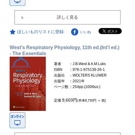
詳しく見る
ほしいものリストに登録
いいね
West's Respiratory Physiology, 11th ed.(Int'l ed.)
- The Essentials
著者
：J.B.West & A.M.Luks
ISBN
：978-1-975139-26-1
出版社
：WOLTERS KLUWER
出版年
：2021年
ページ数
：254pp.(100illus.)
9,603円
定価
(本体8,730円 ＋ 税)