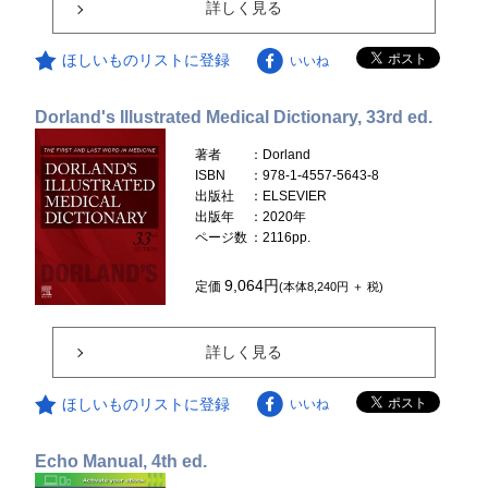
詳しく見る
ほしいものリストに登録
いいね
Dorland's Illustrated Medical Dictionary, 33rd ed.
著者
：Dorland
ISBN
：978-1-4557-5643-8
出版社
：ELSEVIER
出版年
：2020年
ページ数
：2116pp.
9,064円
定価
(本体8,240円 ＋ 税)
詳しく見る
ほしいものリストに登録
いいね
Echo Manual, 4th ed.