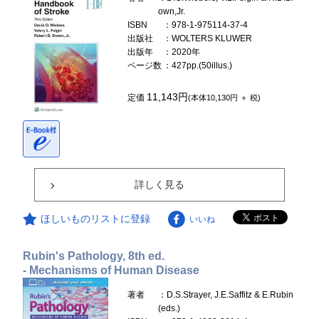
own,Jr.
ISBN
：978-1-975114-37-4
出版社
：WOLTERS KLUWER
出版年
：2020年
ページ数
：427pp.(50illus.)
11,143円
定価
(本体10,130円 ＋ 税)
詳しく見る
ほしいものリストに登録
いいね
Rubin's Pathology, 8th ed.
- Mechanisms of Human Disease
著者
：D.S.Strayer, J.E.Saffitz & E.Rubin
(eds.)