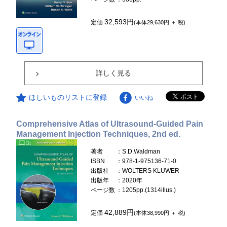
32,593円
定価
(本体29,630円 ＋ 税)
詳しく見る
ほしいものリストに登録
いいね
Comprehensive Atlas of Ultrasound-Guided Pain
Management Injection Techniques, 2nd ed.
著者
：S.D.Waldman
ISBN
：978-1-975136-71-0
出版社
：WOLTERS KLUWER
出版年
：2020年
ページ数
：1205pp.(1314illus.)
42,889円
定価
(本体38,990円 ＋ 税)