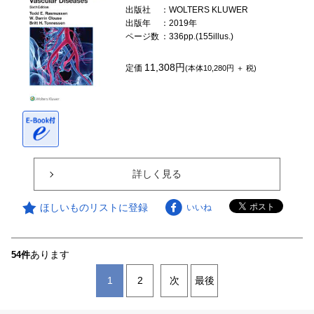
出版社
：WOLTERS KLUWER
出版年
：2019年
ページ数
：336pp.(155illus.)
11,308円
定価
(本体10,280円 ＋ 税)
詳しく見る
ほしいものリストに登録
いいね
あります
54件
1
2
次
最後