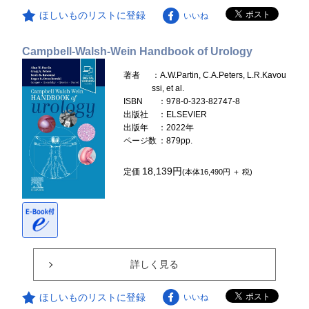
ほしいものリストに登録
いいね
Campbell-Walsh-Wein Handbook of Urology
著者
：A.W.Partin, C.A.Peters, L.R.Kavou
ssi, et al.
ISBN
：978-0-323-82747-8
出版社
：ELSEVIER
出版年
：2022年
ページ数
：879pp.
18,139円
定価
(本体16,490円 ＋ 税)
詳しく見る
ほしいものリストに登録
いいね