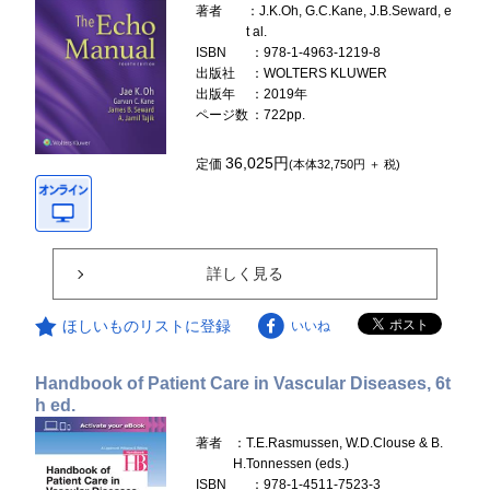
著者
：J.K.Oh, G.C.Kane, J.B.Seward, e
t al.
ISBN
：978-1-4963-1219-8
出版社
：WOLTERS KLUWER
出版年
：2019年
ページ数
：722pp.
36,025円
定価
(本体32,750円 ＋ 税)
詳しく見る
ほしいものリストに登録
いいね
Handbook of Patient Care in Vascular Diseases, 6t
h ed.
著者
：T.E.Rasmussen, W.D.Clouse & B.
H.Tonnessen (eds.)
ISBN
：978-1-4511-7523-3