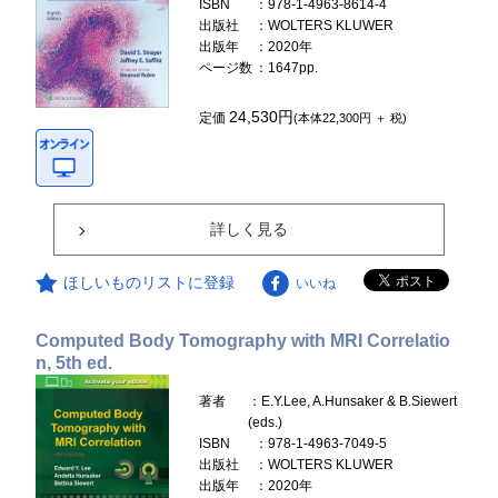
ISBN
：978-1-4963-8614-4
出版社
：WOLTERS KLUWER
出版年
：2020年
ページ数
：1647pp.
24,530円
定価
(本体22,300円 ＋ 税)
詳しく見る
ほしいものリストに登録
いいね
Computed Body Tomography with MRI Correlatio
n, 5th ed.
著者
：E.Y.Lee, A.Hunsaker & B.Siewert
(eds.)
ISBN
：978-1-4963-7049-5
出版社
：WOLTERS KLUWER
出版年
：2020年