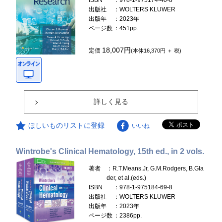
ISBN
：978-1-975174-40-8
出版社
：WOLTERS KLUWER
出版年
：2023年
ページ数
：451pp.
18,007円
定価
(本体16,370円 ＋ 税)
詳しく見る
ほしいものリストに登録
いいね
Wintrobe's Clinical Hematology, 15th ed., in 2 vols.
著者
：R.T.Means.Jr, G.M.Rodgers, B.Gla
der, et al.(eds.)
ISBN
：978-1-975184-69-8
出版社
：WOLTERS KLUWER
出版年
：2023年
ページ数
：2386pp.