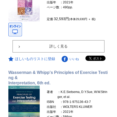
出版年
：2021年
ページ数
：490pp.
32,593円
定価
(本体29,630円 ＋ 税)
詳しく見る
ほしいものリストに登録
いいね
Wasserman & Whipp's Principles of Exercise Testi
ng &
Interpretation, 6th ed.
著者
：K.E.Sietsema, D.Y.Sue, W.W.Strin
ger, et al.
ISBN
：978-1-975136-43-7
出版社
：WOLTERS KLUWER
出版年
：2021年
ページ数
：586pp.