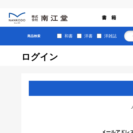
書 籍
和書
洋書
洋雑誌
商品検索
ログイン
メールアドレ