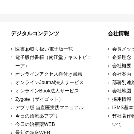
デジタルコンテンツ
会社情報
医書.jp取り扱い電子版一覧
会長メッ
電子版付書籍（南江堂テキストビュ
企業理念
ーア）
会社概要
オンラインアクセス権付き書籍
会社案内
オンラインJournal法人サービス
部署別連
オンラインBook法人サービス
会社地図
Zygote（ザイゴット）
採用情報
アプリ版 当直医実践マニュアル
ISMS基
今日の治療薬アプリ
弊社著作
今日の治療薬WEB
いて
最新の臨床WEB