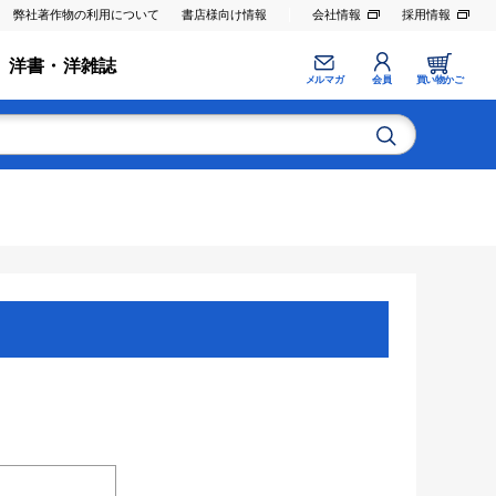
弊社著作物の利用について
書店様向け情報
会社情報
採用情報
洋書・洋雑誌
メルマガ
会員
買い物かご
。