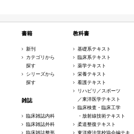
書籍
教科書
新刊
基礎系テキスト
カテゴリから
臨床系テキスト
探す
薬学テキスト
シリーズから
栄養テキスト
探す
看護テキスト
リハビリ／スポーツ
／東洋医学テキスト
雑誌
臨床検査・臨床工学
臨床雑誌内科
・放射線技術テキスト
臨床雑誌外科
柔道整復テキスト
臨床雑誌整形
東洋療法学校協会編テキ