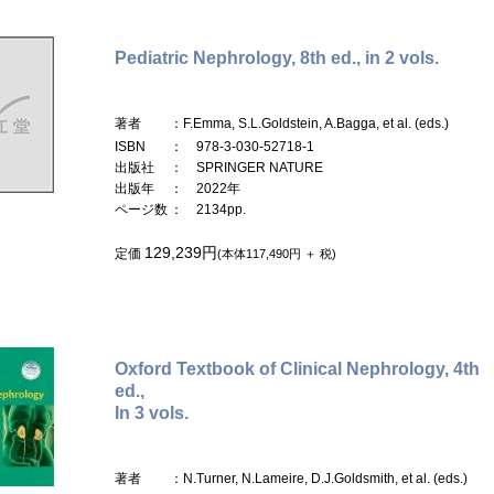
Pediatric Nephrology, 8th ed., in 2 vols.
著者
：F.Emma, S.L.Goldstein, A.Bagga, et al. (eds.)
ISBN
： 978-3-030-52718-1
出版社
： SPRINGER NATURE
出版年
： 2022年
ページ数
： 2134pp.
129,239円
定価
(本体117,490円 ＋ 税)
Oxford Textbook of Clinical Nephrology, 4th
ed.,
In 3 vols.
著者
：N.Turner, N.Lameire, D.J.Goldsmith, et al. (eds.)