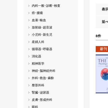
内科一般･診断･検査
表
癌･腫瘍
血液･輸血
並
放射線･超音波
小児科･新生児
8
件
産婦人科
循環器･呼吸器
消化器
精神医学
神経･脳神経外科
外科･救急･麻酔
整形外科
腎臓･泌尿器
皮膚･形成外科
眼科