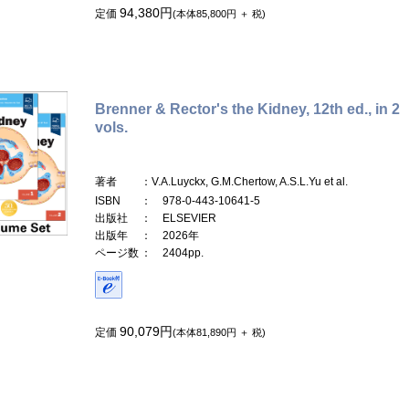
94,380円
定価
(本体85,800円 ＋ 税)
Brenner & Rector's the Kidney, 12th ed., in 2
vols.
著者
：V.A.Luyckx, G.M.Chertow, A.S.L.Yu et al.
ISBN
： 978-0-443-10641-5
出版社
： ELSEVIER
出版年
： 2026年
ページ数
： 2404pp.
90,079円
定価
(本体81,890円 ＋ 税)