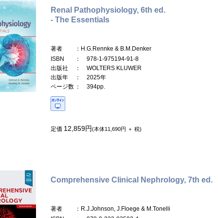
Renal Pathophysiology, 6th ed.
- The Essentials
著者
：H.G.Rennke & B.M.Denker
ISBN
： 978-1-975194-91-8
出版社
： WOLTERS KLUWER
出版年
： 2025年
ページ数
： 394pp.
12,859円
定価
(本体11,690円 ＋ 税)
Comprehensive Clinical Nephrology, 7th ed.
著者
：R.J.Johnson, J.Floege & M.Tonelli