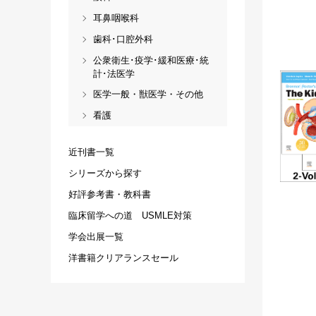
耳鼻咽喉科
歯科･口腔外科
公衆衛生･疫学･緩和医療･統
計･法医学
医学一般・獣医学・その他
看護
近刊書一覧
シリーズから探す
好評参考書・教科書
臨床留学への道 USMLE対策
学会出展一覧
洋書籍クリアランスセール