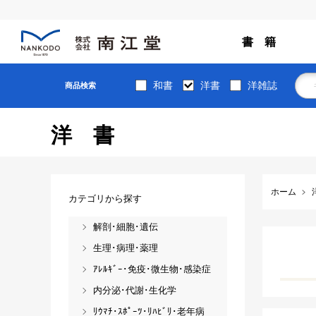
書 籍
和書
洋書
洋雑誌
商品検索
洋書
ホーム
カテゴリから探す
解剖･細胞･遺伝
生理･病理･薬理
ｱﾚﾙｷﾞｰ･免疫･微生物･感染症
内分泌･代謝･生化学
ﾘｳﾏﾁ･ｽﾎﾟｰﾂ･ﾘﾊﾋﾞﾘ･老年病