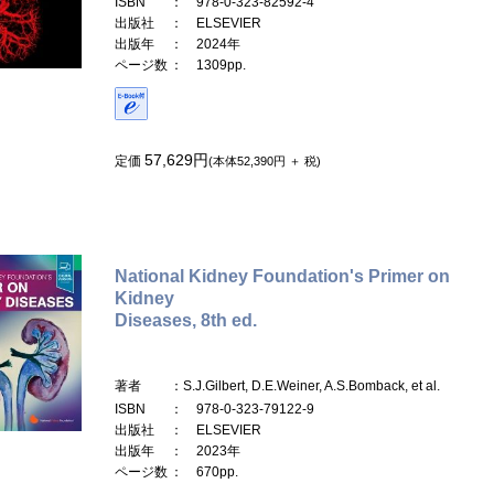
ISBN
： 978-0-323-82592-4
出版社
： ELSEVIER
出版年
： 2024年
ページ数
： 1309pp.
57,629円
定価
(本体52,390円 ＋ 税)
National Kidney Foundation's Primer on
Kidney
Diseases, 8th ed.
著者
：S.J.Gilbert, D.E.Weiner, A.S.Bomback, et al.
ISBN
： 978-0-323-79122-9
出版社
： ELSEVIER
出版年
： 2023年
ページ数
： 670pp.