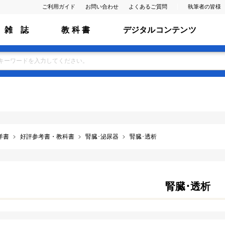
ご利用ガイド
お問い合わせ
よくあるご質問
執筆者の皆様
雑 誌
教 科 書
デジタルコンテンツ
洋書
好評参考書・教科書
腎臓･泌尿器
腎臓･透析
腎臓･透析