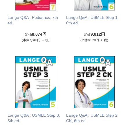
Lange Q&A : Pediatrics, 7th
Lange Q&A : USMLE Step 1,
ed.
6th ed.
8,074円
9,812円
定価
定価
(本体7,340円 ＋ 税)
(本体8,920円 ＋ 税)
Lange Q&A : USMLE Step 3,
Lange Q&A : USMLE Step 2
5th ed.
CK, 6th ed.