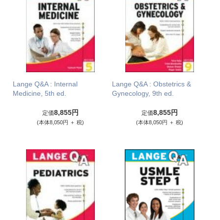
Lange Q&A : Internal
Lange Q&A : Obstetrics &
Medicine, 5th ed.
Gynecology, 9th ed.
8,855円
8,855円
定価
定価
(本体8,050円 ＋ 税)
(本体8,050円 ＋ 税)