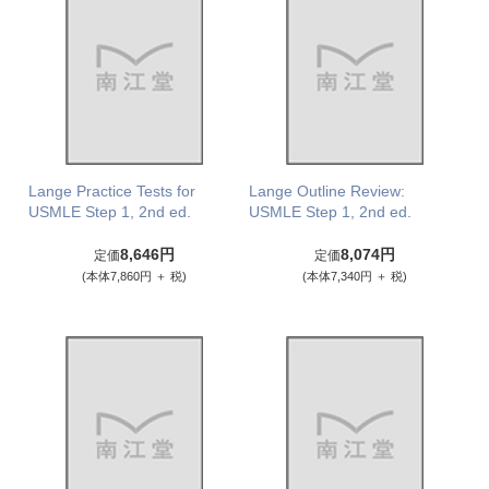
Lange Practice Tests for
Lange Outline Review:
USMLE Step 1, 2nd ed.
USMLE Step 1, 2nd ed.
8,646円
8,074円
定価
定価
(本体7,860円 ＋ 税)
(本体7,340円 ＋ 税)