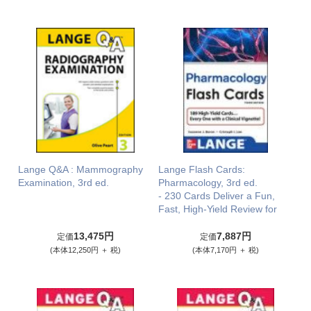
Lange Q&A : Mammography
Lange Flash Cards:
Examination, 3rd ed.
Pharmacology, 3rd ed.
- 230 Cards Deliver a Fun,
Fast, High-Yield Review for
13,475円
7,887円
定価
定価
(本体12,250円 ＋ 税)
(本体7,170円 ＋ 税)