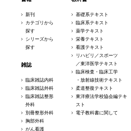
新刊
基礎系テキスト
カテゴリから
臨床系テキスト
探す
薬学テキスト
シリーズから
栄養テキスト
探す
看護テキスト
リハビリ／スポーツ
／東洋医学テキスト
雑誌
臨床検査・臨床工学
臨床雑誌内科
・放射線技術テキスト
臨床雑誌外科
柔道整復テキスト
臨床雑誌整形
東洋療法学校協会編テキ
外科
スト
別冊整形外科
電子教科書に関して
胸部外科
がん看護