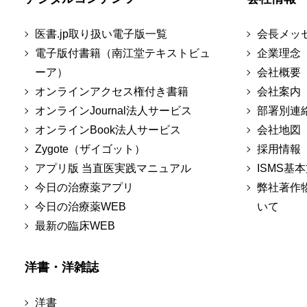
医書.jp取り扱い電子版一覧
会長メッ
電子版付書籍（南江堂テキストビュ
企業理念
ーア）
会社概要
オンラインアクセス権付き書籍
会社案内
オンラインJournal法人サービス
部署別連
オンラインBook法人サービス
会社地図
Zygote（ザイゴット）
採用情報
アプリ版 当直医実践マニュアル
ISMS基
今日の治療薬アプリ
弊社著作
今日の治療薬WEB
いて
最新の臨床WEB
洋書・洋雑誌
洋書