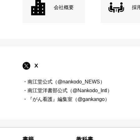
会社概要
採
X
・南江堂公式（@nankodo_NEWS）
・南江堂洋書部公式（@Nankodo_Intl）
・『がん看護』編集室（@gankango）
書籍
教科書