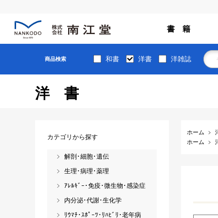
書 籍
和書
洋書
洋雑誌
商品検索
洋書
ホーム
カテゴリから探す
ホーム
解剖･細胞･遺伝
生理･病理･薬理
ｱﾚﾙｷﾞｰ･免疫･微生物･感染症
内分泌･代謝･生化学
ﾘｳﾏﾁ･ｽﾎﾟｰﾂ･ﾘﾊﾋﾞﾘ･老年病