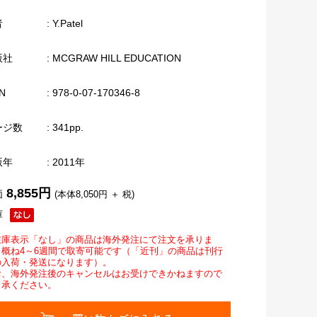
者
: Y.Patel
版社
: MCGRAW HILL EDUCATION
N
: 978-0-07-170346-8
ージ数
: 341pp.
版年
: 2011年
8,855円
価
(本体8,050円 ＋ 税)
庫
在庫表示「なし」の商品は海外発注にて注文を承りま
。概ね4～6週間で取寄可能です（「近刊」の商品は刊行
の入荷・発送になります）。
お、海外発注後のキャンセルはお受けできかねますので
了承ください。