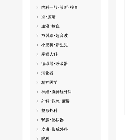
内科一般･診断･検査
癌･腫瘍
血液･輸血
放射線･超音波
小児科･新生児
産婦人科
循環器･呼吸器
消化器
精神医学
神経･脳神経外科
外科･救急･麻酔
整形外科
腎臓･泌尿器
皮膚･形成外科
眼科