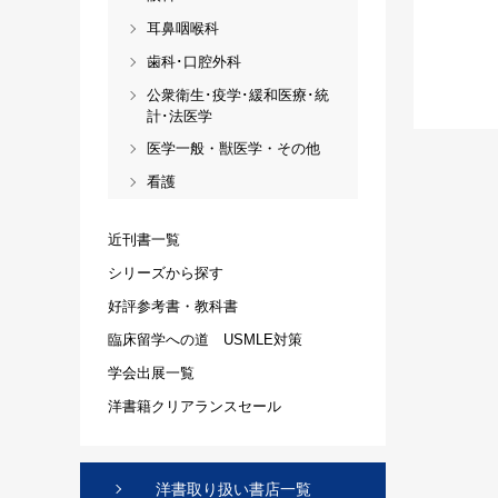
耳鼻咽喉科
歯科･口腔外科
公衆衛生･疫学･緩和医療･統
計･法医学
医学一般・獣医学・その他
看護
近刊書一覧
シリーズから探す
好評参考書・教科書
臨床留学への道 USMLE対策
学会出展一覧
洋書籍クリアランスセール
洋書取り扱い書店一覧