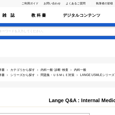
ご利用ガイド
お問い合わせ
よくあるご質問
執筆者の皆様
雑 誌
教 科 書
デジタルコンテンツ
洋書
カテゴリから探す
内科一般･診断･検査
内科一般
洋書
シリーズから探す
問題集・ＵＳＭＬＥ対策
LANGE USMLEシリーズ
Lange Q&A : Internal Medic