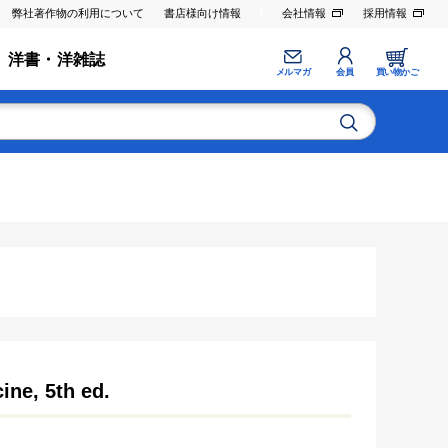
弊社著作物の利用について
書店様向け情報
会社情報
採用情報
洋書・洋雑誌
メルマガ
会員
買い物かご
ine, 5th ed.