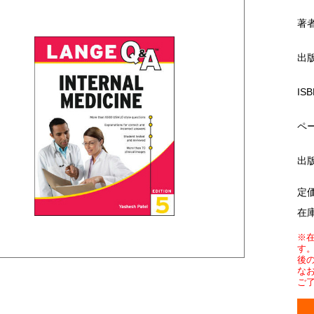
著
出
ISB
ペ
出
定
在
※
す
後
な
ご