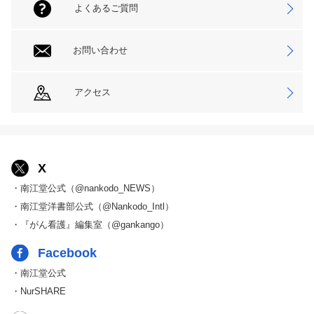
よくあるご質問
お問い合わせ
アクセス
X
・南江堂公式（@nankodo_NEWS）
・南江堂洋書部公式（@Nankodo_Intl）
・『がん看護』編集室（@gankango）
Facebook
・南江堂公式
・NurSHARE