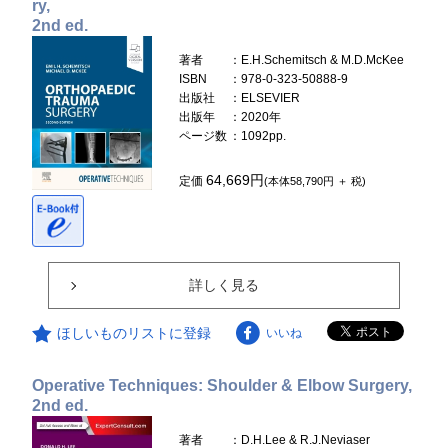
ry,
2nd ed.
著者
：E.H.Schemitsch & M.D.McKee
ISBN
：978-0-323-50888-9
出版社
：ELSEVIER
出版年
：2020年
ページ数
：1092pp.
64,669円
定価
(本体58,790円 ＋ 税)
詳しく見る
ほしいものリストに登録
いいね
Operative Techniques: Shoulder & Elbow Surgery,
2nd ed.
著者
：D.H.Lee & R.J.Neviaser