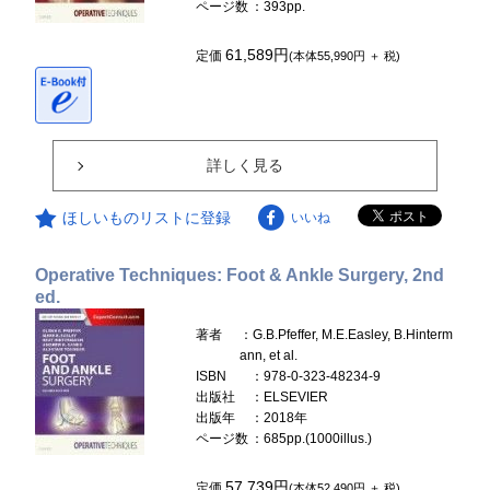
ページ数
：393pp.
61,589円
定価
(本体55,990円 ＋ 税)
詳しく見る
ほしいものリストに登録
いいね
Operative Techniques: Foot & Ankle Surgery, 2nd
ed.
著者
：G.B.Pfeffer, M.E.Easley, B.Hinterm
ann, et al.
ISBN
：978-0-323-48234-9
出版社
：ELSEVIER
出版年
：2018年
ページ数
：685pp.(1000illus.)
57,739円
定価
(本体52,490円 ＋ 税)