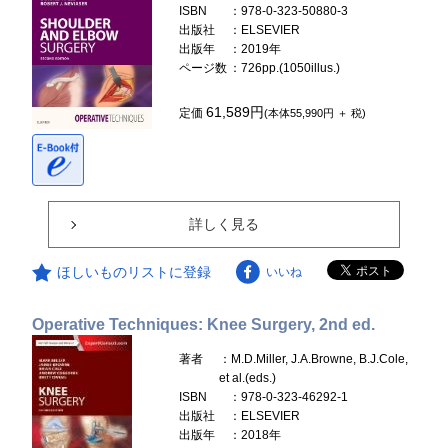
ISBN
：978-0-323-50880-3
出版社
：ELSEVIER
出版年
：2019年
ページ数
：726pp.(1050illus.)
61,589円
定価
(本体55,990円 ＋ 税)
詳しく見る
ほしいものリストに登録
いいね
Operative Techniques: Knee Surgery, 2nd ed.
著者
：M.D.Miller, J.A.Browne, B.J.Cole,
et al.(eds.)
ISBN
：978-0-323-46292-1
出版社
：ELSEVIER
出版年
：2018年