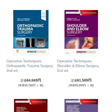
Operative Techniques:
Operative Techniques:
Orthopaedic Trauma Surgery,
Shoulder & Elbow Surgery,
2nd ed.
2nd ed.
64,669円
61,589円
定価
定価
(本体58,790円 ＋ 税)
(本体55,990円 ＋ 税)