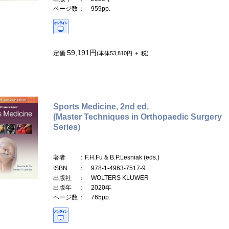
ページ数
： 959pp.
59,191円
定価
(本体53,810円 ＋ 税)
Sports Medicine, 2nd ed.
(Master Techniques in Orthopaedic Surgery
Series)
著者
：F.H.Fu & B.P.Lesniak (eds.)
ISBN
： 978-1-4963-7517-9
出版社
： WOLTERS KLUWER
出版年
： 2020年
ページ数
： 765pp.