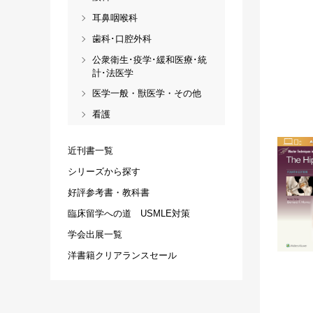
耳鼻咽喉科
歯科･口腔外科
公衆衛生･疫学･緩和医療･統
計･法医学
医学一般・獣医学・その他
看護
近刊書一覧
シリーズから探す
好評参考書・教科書
臨床留学への道 USMLE対策
学会出展一覧
洋書籍クリアランスセール