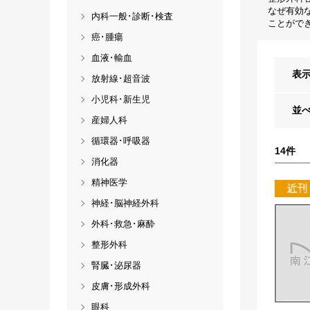
なぜ有効
内科一般･診断･検査
ことがで
癌･腫瘍
血液･輸血
表
放射線･超音波
小児科･新生児
並
産婦人科
循環器･呼吸器
14
件
消化器
精神医学
神経･脳神経外科
外科･救急･麻酔
整形外科
腎臓･泌尿器
皮膚･形成外科
眼科