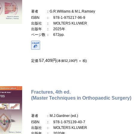
著者
：G.R.Williams & M.L.Ramsey
ISBN
： 978-1-975217-96-9
出版社
： WOLTERS KLUWER
出版年
： 2025年
ページ数
： 672pp.
57,409円
定価
(本体52,190円 ＋ 税)
Fractures, 4th ed.
(Master Techniques in Orthopaedic Surgery)
著者
：M.J.Gardner (ed.)
ISBN
： 978-1-975139-40-7
出版社
： WOLTERS KLUWER
出版年
： 2020年