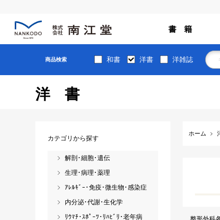
書 籍
和書
洋書
洋雑誌
商品検索
洋書
ホーム
カテゴリから探す
解剖･細胞･遺伝
生理･病理･薬理
ｱﾚﾙｷﾞｰ･免疫･微生物･感染症
内分泌･代謝･生化学
ﾘｳﾏﾁ･ｽﾎﾟｰﾂ･ﾘﾊﾋﾞﾘ･老年病
整形外科