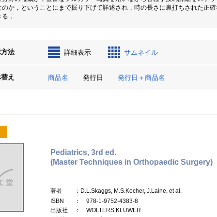
なのか，ということにまで掘り下げて詳述され，時の長さに裏打ちされた正確
きる．
示方法
詳細表示
サムネイル
べ替え
商品名
発行日
発行日＋商品名
Pediatrics, 3rd ed.
(Master Techniques in Orthopaedic Surgery)
著者
：D.L.Skaggs, M.S.Kocher, J.Laine, et al.
ISBN
： 978-1-9752-4383-8
出版社
： WOLTERS KLUWER