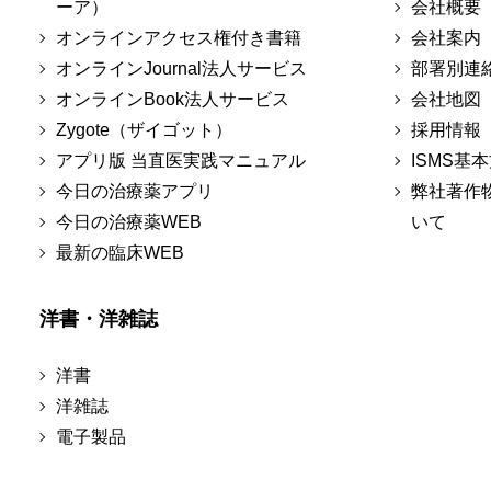
ーア）
会社概要
オンラインアクセス権付き書籍
会社案内
オンラインJournal法人サービス
部署別連
オンラインBook法人サービス
会社地図
Zygote（ザイゴット）
採用情報
アプリ版 当直医実践マニュアル
ISMS基
今日の治療薬アプリ
弊社著作
今日の治療薬WEB
いて
最新の臨床WEB
洋書・洋雑誌
洋書
洋雑誌
電子製品