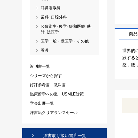
耳鼻咽喉科
歯科･口腔外科
公衆衛生･疫学･緩和医療･統
計･法医学
商品
医学一般・獣医学・その他
世界的
看護
践する
盤，腰
近刊書一覧
シリーズから探す
好評参考書・教科書
臨床留学への道 USMLE対策
学会出展一覧
洋書籍クリアランスセール
洋書取り扱い書店一覧