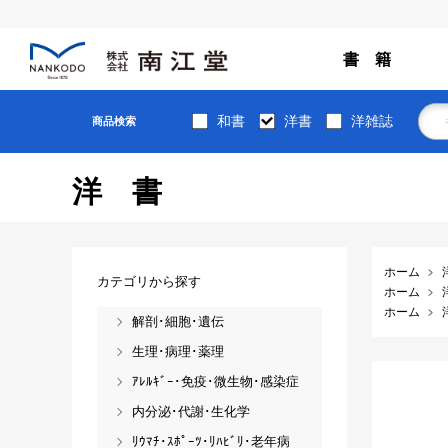
書 籍
和書
洋書
洋雑誌
商品検索
洋書
ホーム
カテゴリから探す
ホーム
ホーム
解剖･細胞･遺伝
生理･病理･薬理
ｱﾚﾙｷﾞｰ･免疫･微生物･感染症
内分泌･代謝･生化学
ﾘｳﾏﾁ･ｽﾎﾟｰﾂ･ﾘﾊﾋﾞﾘ･老年病