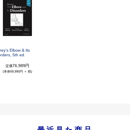
ey's Elbow & Its
rders, 5th ed.
76,989円
定価
(本体69,990円 ＋ 税)
最近見た商品