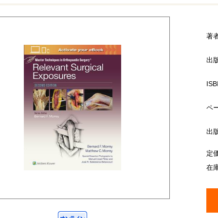
著
出
ISB
ペ
出
定
在