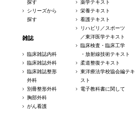
探す
薬学テキスト
シリーズから
栄養テキスト
探す
看護テキスト
リハビリ／スポーツ
／東洋医学テキスト
雑誌
臨床検査・臨床工学
臨床雑誌内科
・放射線技術テキスト
臨床雑誌外科
柔道整復テキスト
臨床雑誌整形
東洋療法学校協会編テキ
外科
スト
別冊整形外科
電子教科書に関して
胸部外科
がん看護