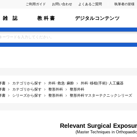
ご利用ガイド
お問い合わせ
よくあるご質問
執筆者の皆様
雑 誌
教 科 書
デジタルコンテンツ
洋書
カテゴリから探す
外科･救急･麻酔
外科･移植(手術)･人工臓器
洋書
カテゴリから探す
整形外科
整形外科
洋書
シリーズから探す
整形外科
整形外科マスターテクニックシリーズ
Relevant Surgical Exposur
(Master Techniques in Orthopaedic