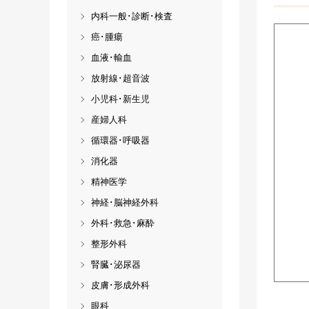
内科一般･診断･検査
癌･腫瘍
血液･輸血
放射線･超音波
小児科･新生児
産婦人科
循環器･呼吸器
消化器
精神医学
神経･脳神経外科
外科･救急･麻酔
整形外科
腎臓･泌尿器
皮膚･形成外科
眼科