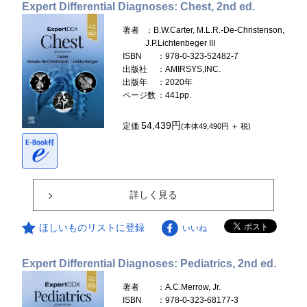
Expert Differential Diagnoses: Chest, 2nd ed.
著者
：B.W.Carter, M.L.R.-De-Christenson,
J.P.Lichtenbeger III
ISBN
：978-0-323-52482-7
出版社
：AMIRSYS,INC.
出版年
：2020年
ページ数
：441pp.
54,439円
定価
(本体49,490円 ＋ 税)
詳しく見る
ほしいものリストに登録
いいね
Expert Differential Diagnoses: Pediatrics, 2nd ed.
著者
：A.C.Merrow, Jr.
ISBN
：978-0-323-68177-3