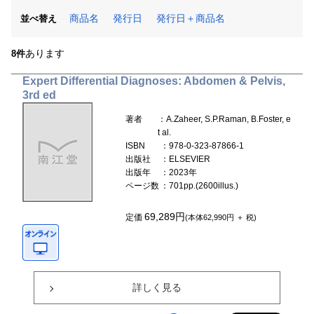
商品名
発行日
発行日＋商品名
並べ替え
あります
8件
Expert Differential Diagnoses: Abdomen & Pelvis,
3rd ed
著者
：A.Zaheer, S.P.Raman, B.Foster, e
t al.
ISBN
：978-0-323-87866-1
出版社
：ELSEVIER
出版年
：2023年
ページ数
：701pp.(2600illus.)
69,289円
定価
(本体62,990円 ＋ 税)
詳しく見る