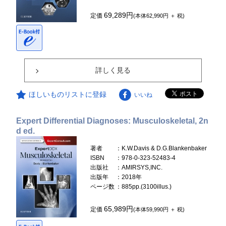
69,289円
定価
(本体62,990円 ＋ 税)
詳しく見る
ほしいものリストに登録
いいね
Expert Differential Diagnoses: Musculoskeletal, 2n
d ed.
著者
：K.W.Davis & D.G.Blankenbaker
ISBN
：978-0-323-52483-4
出版社
：AMIRSYS,INC.
出版年
：2018年
ページ数
：885pp.(3100illus.)
65,989円
定価
(本体59,990円 ＋ 税)