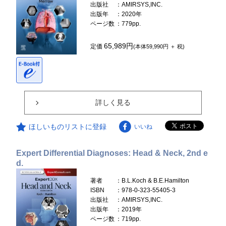
出版社
：AMIRSYS,INC.
出版年
：2020年
ページ数
：779pp.
65,989円
定価
(本体59,990円 ＋ 税)
詳しく見る
ほしいものリストに登録
いいね
Expert Differential Diagnoses: Head & Neck, 2nd e
d.
著者
：B.L.Koch & B.E.Hamilton
ISBN
：978-0-323-55405-3
出版社
：AMIRSYS,INC.
出版年
：2019年
ページ数
：719pp.