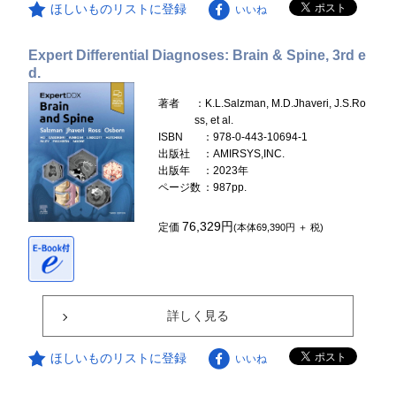
ほしいものリストに登録
いいね
Expert Differential Diagnoses: Brain & Spine, 3rd e
d.
著者
：K.L.Salzman, M.D.Jhaveri, J.S.Ro
ss, et al.
ISBN
：978-0-443-10694-1
出版社
：AMIRSYS,INC.
出版年
：2023年
ページ数
：987pp.
76,329円
定価
(本体69,390円 ＋ 税)
詳しく見る
ほしいものリストに登録
いいね