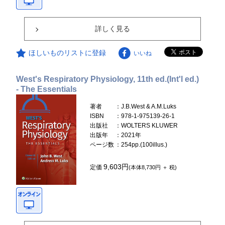
詳しく見る
ほしいものリストに登録
いいね
West's Respiratory Physiology, 11th ed.(Int'l ed.)
- The Essentials
著者
：J.B.West & A.M.Luks
ISBN
：978-1-975139-26-1
出版社
：WOLTERS KLUWER
出版年
：2021年
ページ数
：254pp.(100illus.)
9,603円
定価
(本体8,730円 ＋ 税)