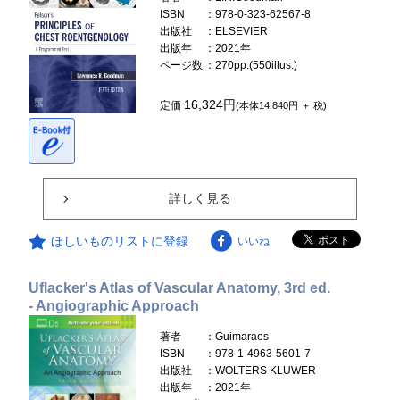
ISBN
：978-0-323-62567-8
出版社
：ELSEVIER
出版年
：2021年
ページ数
：270pp.(550illus.)
16,324円
定価
(本体14,840円 ＋ 税)
詳しく見る
ほしいものリストに登録
いいね
Uflacker's Atlas of Vascular Anatomy, 3rd ed.
- Angiographic Approach
著者
：Guimaraes
ISBN
：978-1-4963-5601-7
出版社
：WOLTERS KLUWER
出版年
：2021年