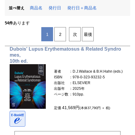
商品名
発行日
発行日＋商品名
並べ替え
あります
54件
1
2
次
最後
Dubois' Lupus Erythematosus & Related Syndro
mes,
10th ed.
著者
：D.J.Wallace & B.H.Hahn (eds.)
ISBN
：978-0-323-93232-5
出版社
：ELSEVIER
出版年
：2025年
ページ数
：910pp.
41,569円
定価
(本体37,790円 ＋ 税)