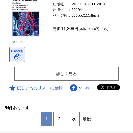
出版社
：WOLTERS KLUWER
出版年
：2019年
ページ数
：336pp.(155illus.)
11,308円
定価
(本体10,280円 ＋ 税)
詳しく見る
ほしいものリストに登録
いいね
あります
54件
1
2
次
最後