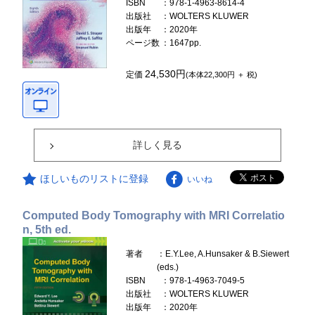
ISBN
：978-1-4963-8614-4
出版社
：WOLTERS KLUWER
出版年
：2020年
ページ数
：1647pp.
24,530円
定価
(本体22,300円 ＋ 税)
詳しく見る
ほしいものリストに登録
いいね
Computed Body Tomography with MRI Correlatio
n, 5th ed.
著者
：E.Y.Lee, A.Hunsaker & B.Siewert
(eds.)
ISBN
：978-1-4963-7049-5
出版社
：WOLTERS KLUWER
出版年
：2020年