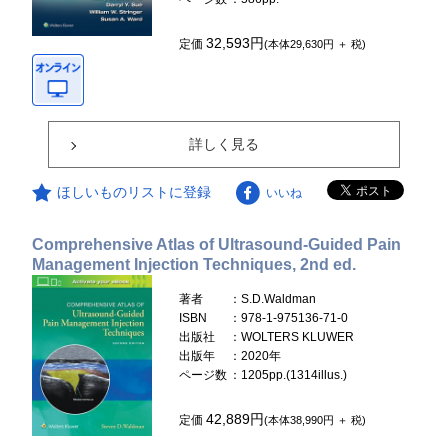
32,593円
定価
(本体29,630円 ＋ 税)
詳しく見る
ほしいものリストに登録
いいね
Comprehensive Atlas of Ultrasound-Guided Pain
Management Injection Techniques, 2nd ed.
著者
：S.D.Waldman
ISBN
：978-1-975136-71-0
出版社
：WOLTERS KLUWER
出版年
：2020年
ページ数
：1205pp.(1314illus.)
42,889円
定価
(本体38,990円 ＋ 税)