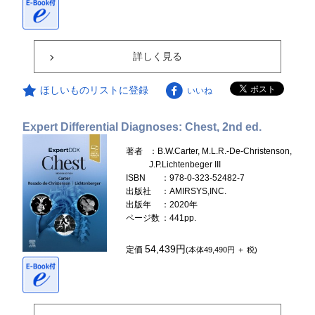
詳しく見る
ほしいものリストに登録
いいね
Expert Differential Diagnoses: Chest, 2nd ed.
著者
：B.W.Carter, M.L.R.-De-Christenson,
J.P.Lichtenbeger III
ISBN
：978-0-323-52482-7
出版社
：AMIRSYS,INC.
出版年
：2020年
ページ数
：441pp.
54,439円
定価
(本体49,490円 ＋ 税)