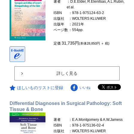
著者
：D.E.Elder, R.Elenitsas, A.L.Rubin,
et al.
ISBN
：978-1-975124-63-2
出版社
：WOLTERS KLUWER
出版年
：2021年
ページ数
：554pp.
31,735円
定価
(本体28,850円 ＋ 税)
詳しく見る
ほしいものリストに登録
いいね
Differential Diagnoses in Surgical Pathology: Soft
Tissue & Bone
著者
：E.A.Montgomery & A.W.Jamess
ISBN
：978-1-975136-02-4
出版社
：WOLTERS KLUWER