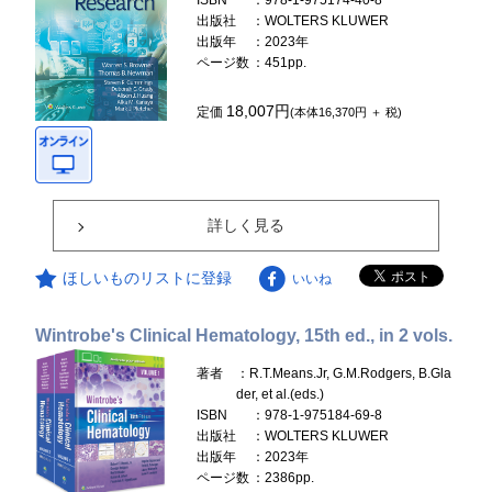
ISBN
：978-1-975174-40-8
出版社
：WOLTERS KLUWER
出版年
：2023年
ページ数
：451pp.
18,007円
定価
(本体16,370円 ＋ 税)
詳しく見る
ほしいものリストに登録
いいね
Wintrobe's Clinical Hematology, 15th ed., in 2 vols.
著者
：R.T.Means.Jr, G.M.Rodgers, B.Gla
der, et al.(eds.)
ISBN
：978-1-975184-69-8
出版社
：WOLTERS KLUWER
出版年
：2023年
ページ数
：2386pp.