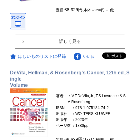
68,629円
定価
(本体62,390円 ＋ 税)
詳しく見る
ほしいものリストに登録
いいね
DeVita, Hellman, & Rosenberg's Cancer, 12th ed.,S
ingle
Volume
著者
：V.T.DeVita,Jr., T.S.Lawrence & S.
A.Rosenberg
ISBN
：978-1-975184-74-2
出版社
：WOLTERS KLUWER
出版年
：2023年
ページ数
：1880pp.
68,629円
定価
(本体62,390円 ＋ 税)