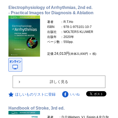
Electrophysiology of Arrhythmias, 2nd ed.
- Practical Images for Diagnosis & Ablation
著者
：R.T.Ho
ISBN
：978-1-975101-10-7
出版社
：WOLTERS KLUWER
出版年
：2020年
ページ数
：550pp.
24,013円
定価
(本体21,830円 ＋ 税)
詳しく見る
ほしいものリストに登録
いいね
Handbook of Stroke, 3rd ed.
著者
：D.O.Wiebers, V.L.Feigin & R.D.Br