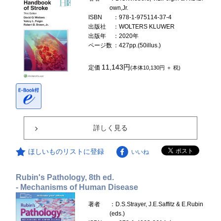
own,Jr.
ISBN
：978-1-975114-37-4
出版社
：WOLTERS KLUWER
出版年
：2020年
ページ数
：427pp.(50illus.)
11,143円
定価
(本体10,130円 ＋ 税)
詳しく見る
ほしいものリストに登録
いいね
Rubin's Pathology, 8th ed.
- Mechanisms of Human Disease
著者
：D.S.Strayer, J.E.Saffitz & E.Rubin
(eds.)