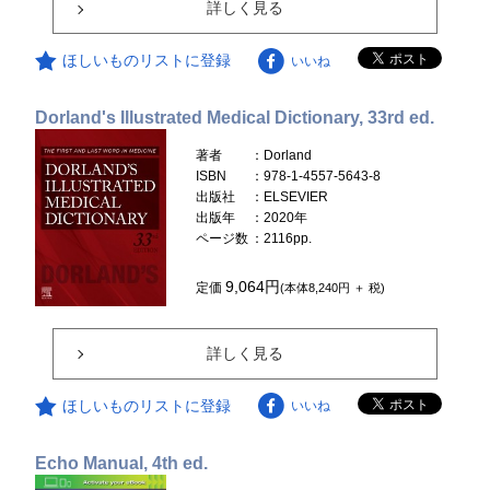
詳しく見る
ほしいものリストに登録
いいね
Dorland's Illustrated Medical Dictionary, 33rd ed.
著者
：Dorland
ISBN
：978-1-4557-5643-8
出版社
：ELSEVIER
出版年
：2020年
ページ数
：2116pp.
9,064円
定価
(本体8,240円 ＋ 税)
詳しく見る
ほしいものリストに登録
いいね
Echo Manual, 4th ed.