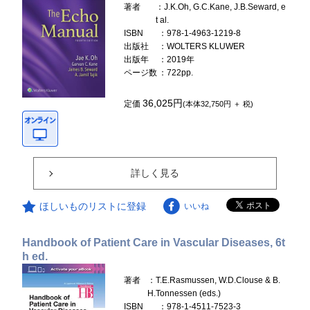
著者
：J.K.Oh, G.C.Kane, J.B.Seward, e
t al.
ISBN
：978-1-4963-1219-8
出版社
：WOLTERS KLUWER
出版年
：2019年
ページ数
：722pp.
36,025円
定価
(本体32,750円 ＋ 税)
詳しく見る
ほしいものリストに登録
いいね
Handbook of Patient Care in Vascular Diseases, 6t
h ed.
著者
：T.E.Rasmussen, W.D.Clouse & B.
H.Tonnessen (eds.)
ISBN
：978-1-4511-7523-3