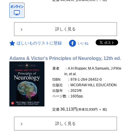
詳しく見る
ほしいものリストに登録
いいね
Adams & Victor's Principles of Neurology, 12th ed.
著者
：A.H.Ropper, M.A.Samuels, J.P.Kle
in, et al.
ISBN
：978-1-264-26452-0
出版社
：MCGRAW HILL EDUCATION
出版年
：2023年
ページ数
：1605pp.
36,113円
定価
(本体32,830円 ＋ 税)
詳しく見る