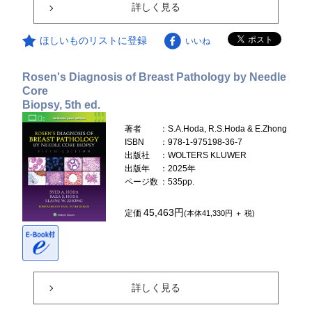
詳しく見る
ほしいものリストに登録
いいね
Rosen's Diagnosis of Breast Pathology by Needle
Core
Biopsy, 5th ed.
著者
：S.A.Hoda, R.S.Hoda & E.Zhong
ISBN
：978-1-975198-36-7
出版社
：WOLTERS KLUWER
出版年
：2025年
ページ数
：535pp.
45,463円
定価
(本体41,330円 ＋ 税)
詳しく見る