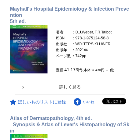
Mayhall's Hospital Epidemiology & Infection Preve
ntion
5th ed.
著者
：D.J.Weber, T.R.Talbot
ISBN
：978-1-975124-58-8
出版社
：WOLTERS KLUWER
出版年
：2021年
ページ数
：742pp.
41,173円
定価
(本体37,430円 ＋ 税)
詳しく見る
ほしいものリストに登録
いいね
Atlas of Dermatopathology, 4th ed.
- Synopsis & Atlas of Lever's Histopathology of Sk
in