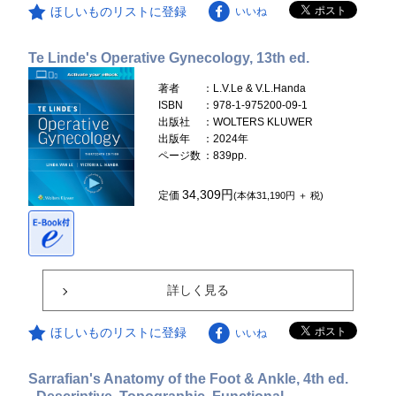
ほしいものリストに登録
いいね
Te Linde's Operative Gynecology, 13th ed.
著者
：L.V.Le & V.L.Handa
ISBN
：978-1-975200-09-1
出版社
：WOLTERS KLUWER
出版年
：2024年
ページ数
：839pp.
34,309円
定価
(本体31,190円 ＋ 税)
詳しく見る
ほしいものリストに登録
いいね
Sarrafian's Anatomy of the Foot & Ankle, 4th ed.