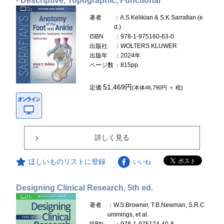
- Descriptive, Topographic, Functional
著者
：A.S.Kelikian & S.K.Sarrafian (e
d.)
ISBN
：978-1-975160-63-0
出版社
：WOLTERS KLUWER
出版年
：2024年
ページ数
：815pp.
51,469円
定価
(本体46,790円 ＋ 税)
詳しく見る
ほしいものリストに登録
いいね
Designing Clinical Research, 5th ed.
著者
：W.S.Browner, T.B.Newman, S.R.C
ummings, et al.