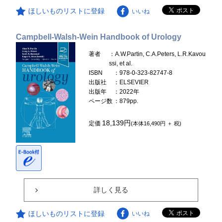
ほしいものリストに登録
いいね
Campbell-Walsh-Wein Handbook of Urology
著者
：A.W.Partin, C.A.Peters, L.R.Kavou
ssi, et al.
ISBN
：978-0-323-82747-8
出版社
：ELSEVIER
出版年
：2022年
ページ数
：879pp.
18,139円
定価
(本体16,490円 ＋ 税)
詳しく見る
ほしいものリストに登録
いいね