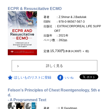
ECPR & Resuscitative ECMO
著者
：Z.Shinar & J.Badulak
ISBN
：978-0-96567-567-3
出版社
：EXTRACORPOREAL LIFE SUPP
ORT
出版年
：2021年
ページ数
：282pp.
15,730円
定価
(本体14,300円 ＋ 税)
詳しく見る
ほしいものリストに登録
いいね
Felson's Principles of Chest Roentgenology, 5th e
d.
- A Programmed Text
著者
：L.R.Goodman