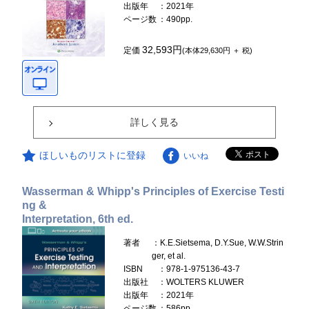
出版年
：2021年
ページ数
：490pp.
32,593円
定価
(本体29,630円 ＋ 税)
詳しく見る
ほしいものリストに登録
いいね
Wasserman & Whipp's Principles of Exercise Testi
ng &
Interpretation, 6th ed.
著者
：K.E.Sietsema, D.Y.Sue, W.W.Strin
ger, et al.
ISBN
：978-1-975136-43-7
出版社
：WOLTERS KLUWER
出版年
：2021年
ページ数
：586pp.