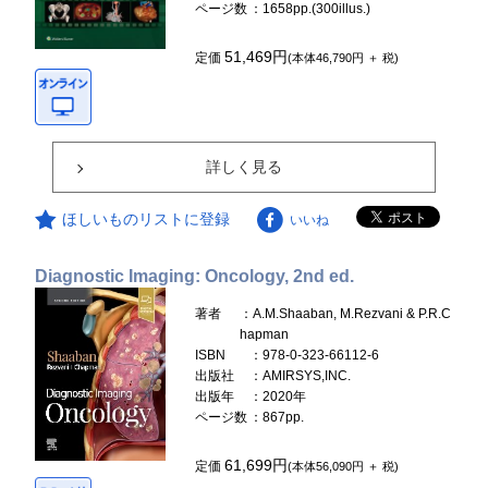
ページ数
：1658pp.(300illus.)
51,469円
定価
(本体46,790円 ＋ 税)
詳しく見る
ほしいものリストに登録
いいね
Diagnostic Imaging: Oncology, 2nd ed.
著者
：A.M.Shaaban, M.Rezvani & P.R.C
hapman
ISBN
：978-0-323-66112-6
出版社
：AMIRSYS,INC.
出版年
：2020年
ページ数
：867pp.
61,699円
定価
(本体56,090円 ＋ 税)