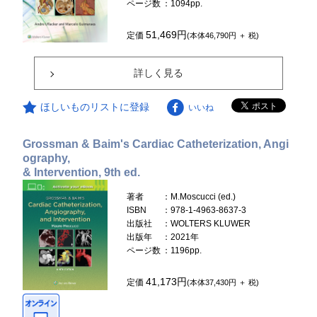
ページ数
：1094pp.
51,469円
定価
(本体46,790円 ＋ 税)
詳しく見る
ほしいものリストに登録
いいね
Grossman & Baim's Cardiac Catheterization, Angi
ography,
& Intervention, 9th ed.
著者
：M.Moscucci (ed.)
ISBN
：978-1-4963-8637-3
出版社
：WOLTERS KLUWER
出版年
：2021年
ページ数
：1196pp.
41,173円
定価
(本体37,430円 ＋ 税)