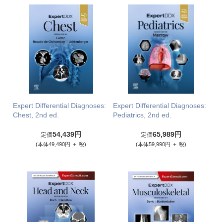
Expert Differential Diagnoses:
Expert Differential Diagnoses:
Chest, 2nd ed.
Pediatrics, 2nd ed.
54,439円
65,989円
定価
定価
(本体49,490円 ＋ 税)
(本体59,990円 ＋ 税)