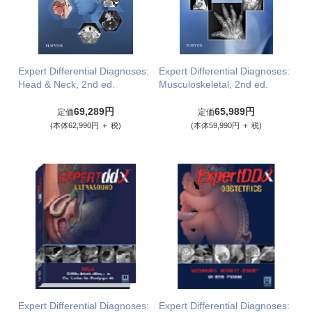
Expert Differential Diagnoses:
Expert Differential Diagnoses:
Head & Neck, 2nd ed.
Musculoskeletal, 2nd ed.
69,289円
65,989円
定価
定価
(本体62,990円 ＋ 税)
(本体59,990円 ＋ 税)
Expert Differential Diagnoses:
Expert Differential Diagnoses: