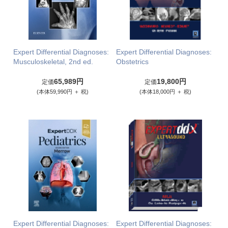
Expert Differential Diagnoses:
Expert Differential Diagnoses:
Musculoskeletal, 2nd ed.
Obstetrics
65,989円
19,800円
定価
定価
(本体59,990円 ＋ 税)
(本体18,000円 ＋ 税)
Expert Differential Diagnoses:
Expert Differential Diagnoses: