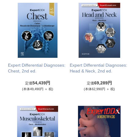
Expert Differential Diagnoses:
Expert Differential Diagnoses:
Chest, 2nd ed.
Head & Neck, 2nd ed.
54,439円
69,289円
定価
定価
(本体49,490円 ＋ 税)
(本体62,990円 ＋ 税)