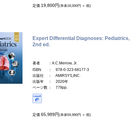
19,800円
定価
(本体18,000円 ＋ 税)
Expert Differential Diagnoses: Pediatrics,
2nd ed.
著者
：A.C.Merrow, Jr.
ISBN
： 978-0-323-68177-3
出版社
： AMIRSYS,INC.
出版年
： 2020年
ページ数
： 779pp.
65,989円
定価
(本体59,990円 ＋ 税)