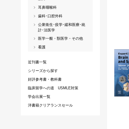
耳鼻咽喉科
歯科･口腔外科
公衆衛生･疫学･緩和医療･統
計･法医学
医学一般・獣医学・その他
看護
近刊書一覧
シリーズから探す
好評参考書・教科書
臨床留学への道 USMLE対策
学会出展一覧
洋書籍クリアランスセール