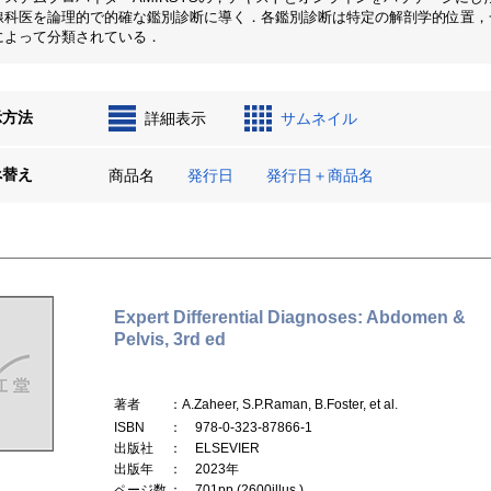
線科医を論理的で的確な鑑別診断に導く．各鑑別診断は特定の解剖学的位置，
によって分類されている．
示方法
詳細表示
サムネイル
べ替え
商品名
発行日
発行日＋商品名
Expert Differential Diagnoses: Abdomen &
Pelvis, 3rd ed
著者
：A.Zaheer, S.P.Raman, B.Foster, et al.
ISBN
： 978-0-323-87866-1
出版社
： ELSEVIER
出版年
： 2023年
ページ数
： 701pp.(2600illus.)