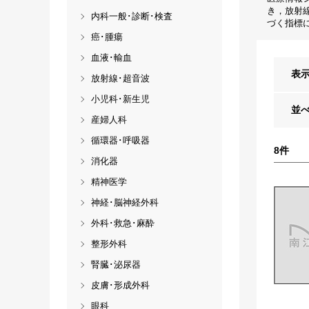
き，放射
内科一般･診断･検査
づく指標
癌･腫瘍
血液･輸血
表
放射線･超音波
小児科･新生児
並
産婦人科
循環器･呼吸器
8
件
消化器
精神医学
神経･脳神経外科
外科･救急･麻酔
整形外科
腎臓･泌尿器
皮膚･形成外科
眼科