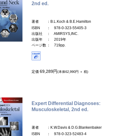
2nd ed.
著者
：B.L.Koch & B.E.Hamilton
ISBN
： 978-0-323-55405-3
出版社
： AMIRSYS,INC.
出版年
： 2019年
ページ数
： 719pp.
69,289円
定価
(本体62,990円 ＋ 税)
Expert Differential Diagnoses:
Musculoskeletal, 2nd ed.
著者
：K.W.Davis & D.G.Blankenbaker
ISBN
： 978-0-323-52483-4