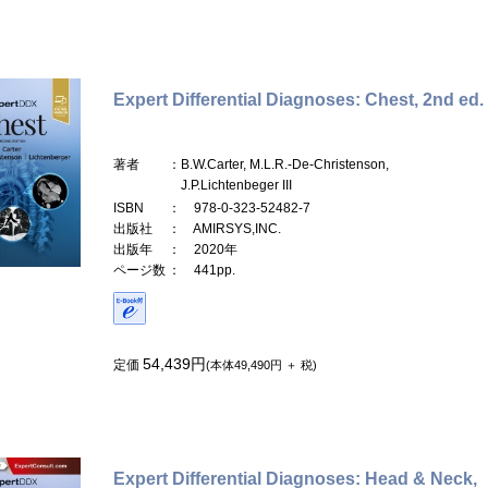
Expert Differential Diagnoses: Chest, 2nd ed.
著者
：B.W.Carter, M.L.R.-De-Christenson,
J.P.Lichtenbeger III
ISBN
： 978-0-323-52482-7
出版社
： AMIRSYS,INC.
出版年
： 2020年
ページ数
： 441pp.
54,439円
定価
(本体49,490円 ＋ 税)
Expert Differential Diagnoses: Head & Neck,