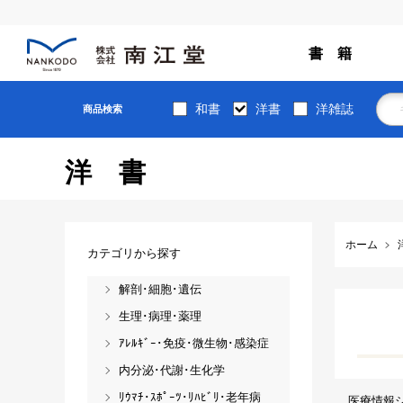
書 籍
和書
洋書
洋雑誌
商品検索
洋書
ホーム
カテゴリから探す
解剖･細胞･遺伝
生理･病理･薬理
ｱﾚﾙｷﾞｰ･免疫･微生物･感染症
内分泌･代謝･生化学
ﾘｳﾏﾁ･ｽﾎﾟｰﾂ･ﾘﾊﾋﾞﾘ･老年病
医療情報