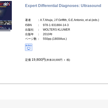
Expert Differential Diagnoses: Ultrasound
著者
：A.T.Ahuja, J.F.Griffith, G.E.Antonio, et al.(eds.)
ISBN
： 978-1-931884-14-3
出版社
： WOLTERS KLUWER
出版年
： 2010年
ページ数
： 550pp.(1800illus.)
19,800円
定価
(本体18,000円 ＋ 税)