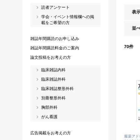
読者アンケート
表
学会・イベント情報欄への掲
載をご希望の方
並
雑誌年間購読のお申し込み
70
件
雑誌年間購読料金のご案内
論文投稿をお考えの方
臨床雑誌内科
臨床雑誌外科
臨床雑誌整形外科
別冊整形外科
胸部外科
がん看護
広告掲載をお考えの方
服薬アド