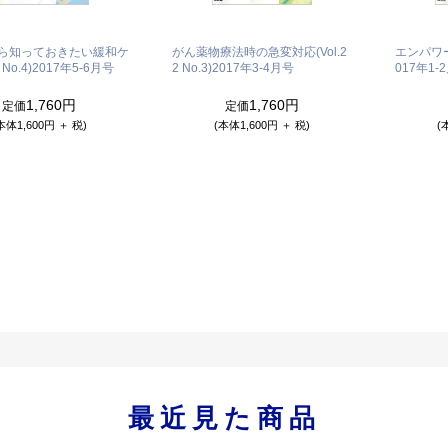
ら知っておきたい緩和ケ
がん薬物療法時の急変対応(Vol.2
エンパワーメ
 No.4)
2017年5-6月号
2 No.3)
2017年3-4月号
017年1-
1,760円
1,760円
定価
定価
本体1,600円 ＋ 税)
(本体1,600円 ＋ 税)
(
最近見た商品