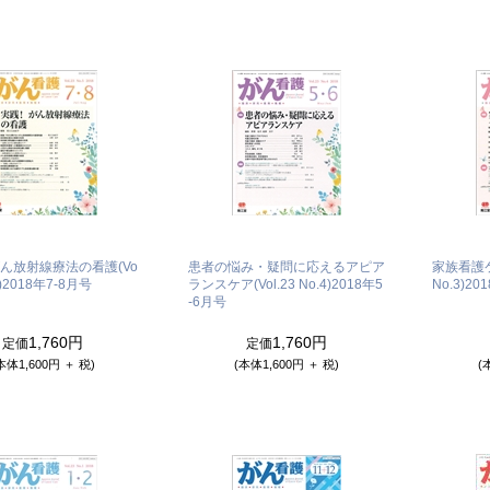
がん放射線療法の看護(Vo
患者の悩み・疑問に応えるアピア
家族看護ケ
)
2018年7-8月号
ランスケア(Vol.23 No.4)
2018年5
No.3)
20
-6月号
1,760円
1,760円
定価
定価
本体1,600円 ＋ 税)
(本体1,600円 ＋ 税)
(