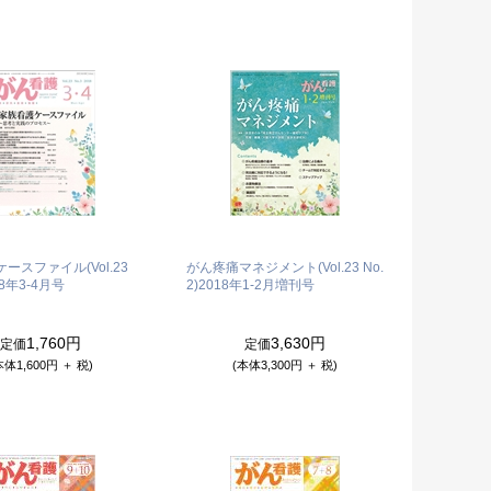
ースファイル(Vol.23
がん疼痛マネジメント(Vol.23 No.
18年3-4月号
2)
2018年1-2月増刊号
1,760円
3,630円
定価
定価
本体1,600円 ＋ 税)
(本体3,300円 ＋ 税)