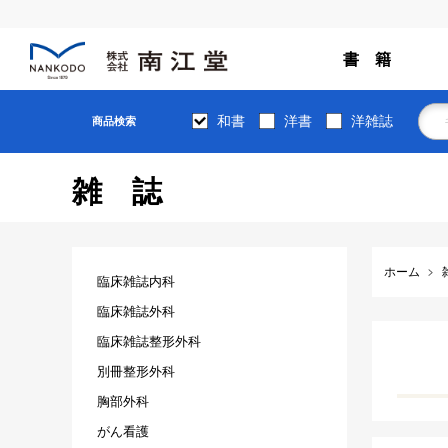
書 籍
和書
洋書
洋雑誌
商品検索
雑誌
ホーム
臨床雑誌内科
臨床雑誌外科
臨床雑誌整形外科
別冊整形外科
胸部外科
がん看護