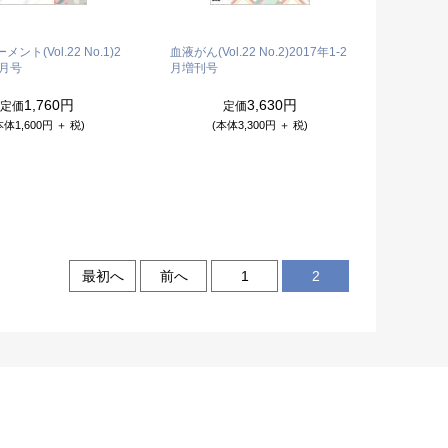
ント(Vol.22 No.1)
2
血液がん(Vol.22 No.2)
2017年1-2
2月号
月増刊号
1,760円
3,630円
定価
定価
本体1,600円 ＋ 税)
(本体3,300円 ＋ 税)
最初へ
前へ
1
2