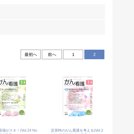
最初へ
前へ
1
2
がスキ！(Vol.24 No.
災害時のがん看護を考える(Vol.2