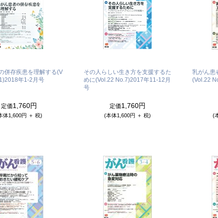
の併存疾患を理解する(V
その人らしい生き方を支援するた
乳がん患
1)
2018年1-2月号
めに(Vol.22 No.7)
2017年11-12月
(Vol.22 N
号
1,760円
1,760円
定価
定価
本体1,600円 ＋ 税)
(本体1,600円 ＋ 税)
(