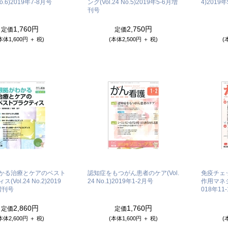
o.6)
2019年7-8月号
ング(Vol.24 No.5)
2019年5-6月増
4)
2019年
刊号
1,760円
2,750円
定価
定価
本体1,600円 ＋ 税)
(本体2,500円 ＋ 税)
(
かる治療とケアのベスト
認知症をもつがん患者のケア(Vol.
免疫チェ
(Vol.24 No.2)
2019
24 No.1)
2019年1-2月号
作用マネジメ
増刊号
018年11
2,860円
1,760円
定価
定価
本体2,600円 ＋ 税)
(本体1,600円 ＋ 税)
(