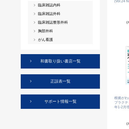
(Vol.24 N
臨床雑誌内科
臨床雑誌外科
臨床雑誌整形外科
(
胸部外科
がん看護
和書取り扱い書店一覧
正誤表一覧
根拠がわ
サポート情報一覧
プラクティス
年1-2月
(