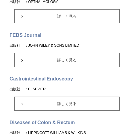
出版社
：OPTHALMOLOGY
詳しく見る
FEBS Journal
出版社
：JOHN WILEY & SONS LIMITED
詳しく見る
Gastrointestinal Endoscopy
出版社
：ELSEVIER
詳しく見る
Diseases of Colon & Rectum
出版社
：LIPPINCOTT WILLIAMS & WILKINS