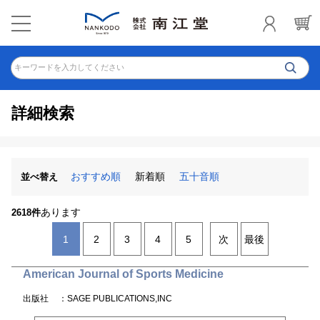
キーワードを入力してください
詳細検索
おすすめ順
新着順
五十音順
並べ替え
あります
2618件
1
2
3
4
5
次
最後
American Journal of Sports Medicine
出版社
：SAGE PUBLICATIONS,INC