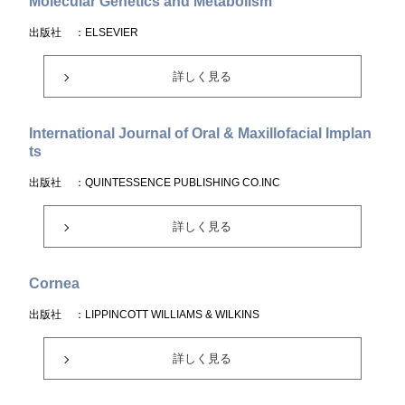
Molecular Genetics and Metabolism
出版社
：ELSEVIER
詳しく見る
International Journal of Oral & Maxillofacial Implan
ts
出版社
：QUINTESSENCE PUBLISHING CO.INC
詳しく見る
Cornea
出版社
：LIPPINCOTT WILLIAMS & WILKINS
詳しく見る