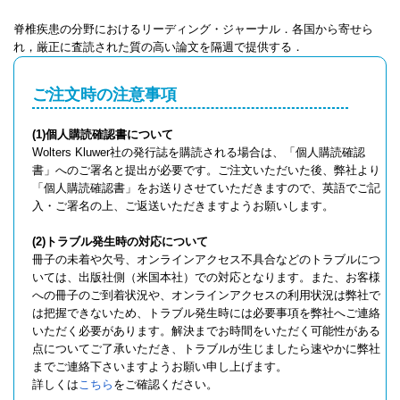
脊椎疾患の分野におけるリーディング・ジャーナル．各国から寄せら
れ，厳正に査読された質の高い論文を隔週で提供する．
ご注文時の注意事項
(1)個人購読確認書について
Wolters Kluwer社の発行誌を購読される場合は、「個人購読確認
書」へのご署名と提出が必要です。ご注文いただいた後、弊社より
「個人購読確認書」をお送りさせていただきますので、英語でご記
入・ご署名の上、ご返送いただきますようお願いします。
(2)トラブル発生時の対応について
冊子の未着や欠号、オンラインアクセス不具合などのトラブルにつ
いては、出版社側（米国本社）での対応となります。また、お客様
への冊子のご到着状況や、オンラインアクセスの利用状況は弊社で
は把握できないため、トラブル発生時には必要事項を弊社へご連絡
いただく必要があります。解決までお時間をいただく可能性がある
点についてご了承いただき、トラブルが生じましたら速やかに弊社
までご連絡下さいますようお願い申し上げます。
詳しくは
こちら
をご確認ください。