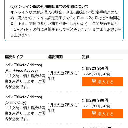
(3)オンライン版の利用開始までの期間について
オンライン版の新規購入の場合、米国出版社での設定手続きのた
め、購入からアクセス設定完了まで 1ヶ月半 ～2ヶ月ほどの時間を
要します。閲覧できない期間が発生しないよう、年間契約開始月
（1月／7月）の前に余裕をもって申込みいただけますようお願い申
し上げます。
購読タイプ
購読期間
定価
Indiv.(Private Address)
323,950円
定価
(Print+Free Access)
1月または7月から1
（294,500円＋税）
ご注文時に個人購読確認
年間
書をお送りします。ご署
購入する
名が必要です。
Indiv.(Private Address)
298,980円
定価
(Online Only)
1月または7月から1
（271,800円＋税）
ご注文時に個人購読確認
年間
書をお送りします。ご署
購入する
名が必要です。