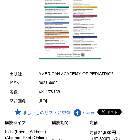
出版社
: AMERICAN ACADEMY OF PEDIATRICS
ISSN
: 0031-4005
巻数
: Vol.157-158
発行回数
: 月刊
ほしいものリストに登録
いいね
購読タイプ
購読期間
定価
Indiv.(Private Address)
74,580円
定価
(Abstract Print+Online)
（67,800円＋税）