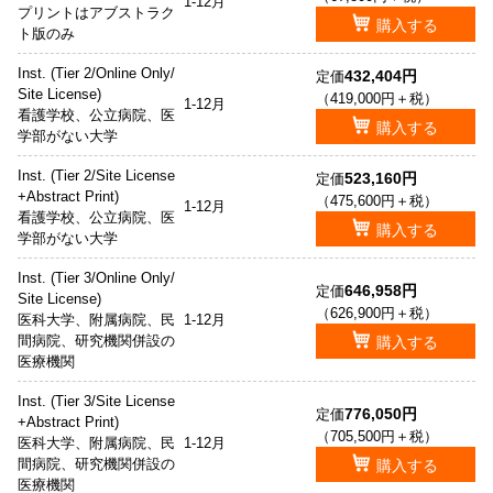
1-12月
プリントはアブストラク
購入する
ト版のみ
Inst. (Tier 2/Online Only/
432,404円
定価
Site License)
（419,000円＋税）
1-12月
看護学校、公立病院、医
購入する
学部がない大学
Inst. (Tier 2/Site License
523,160円
定価
+Abstract Print)
（475,600円＋税）
1-12月
看護学校、公立病院、医
購入する
学部がない大学
Inst. (Tier 3/Online Only/
646,958円
定価
Site License)
（626,900円＋税）
医科大学、附属病院、民
1-12月
間病院、研究機関併設の
購入する
医療機関
Inst. (Tier 3/Site License
776,050円
定価
+Abstract Print)
（705,500円＋税）
医科大学、附属病院、民
1-12月
間病院、研究機関併設の
購入する
医療機関