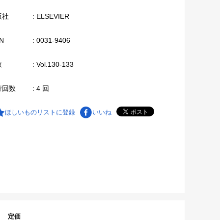
版社
: ELSEVIER
N
: 0031-9406
数
: Vol.130-133
行回数
: 4 回
ほしいものリストに登録
いいね
定価