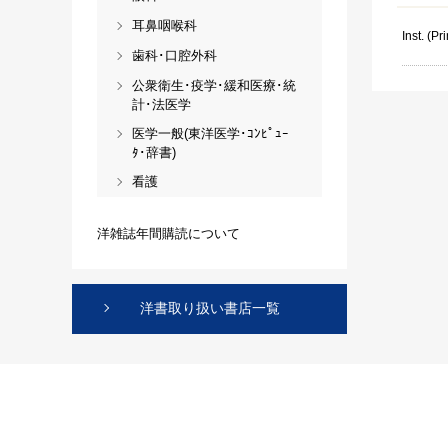
耳鼻咽喉科
Inst. (Pri
歯科･口腔外科
公衆衛生･疫学･緩和医療･統
計･法医学
医学一般(東洋医学･ｺﾝﾋﾟｭｰ
ﾀ･辞書)
看護
洋雑誌年間購読について
洋書取り扱い書店一覧