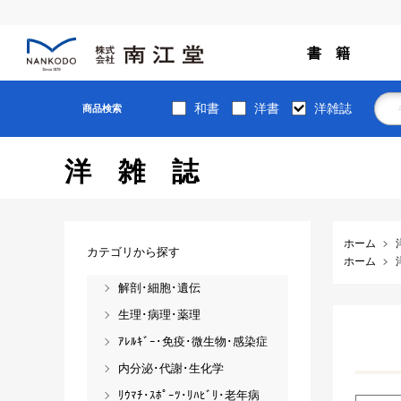
書 籍
和書
洋書
洋雑誌
商品検索
洋雑誌
ホーム
カテゴリから探す
ホーム
解剖･細胞･遺伝
生理･病理･薬理
ｱﾚﾙｷﾞｰ･免疫･微生物･感染症
内分泌･代謝･生化学
ﾘｳﾏﾁ･ｽﾎﾟｰﾂ･ﾘﾊﾋﾞﾘ･老年病