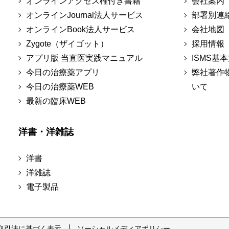
オンラインアクセス権付き書籍
会社案内
オンラインJournal法人サービス
部署別連
オンラインBook法人サービス
会社地図
Zygote（ザイゴット）
採用情報
アプリ版 当直医実践マニュアル
ISMS基
今日の治療薬アプリ
弊社著作
今日の治療薬WEB
いて
最新の臨床WEB
洋書・洋雑誌
洋書
洋雑誌
電子製品
取引法に基づく表示
ソーシャルメディアポリシー