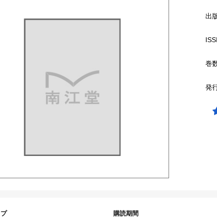
出
ISS
巻
発
イプ
購読期間