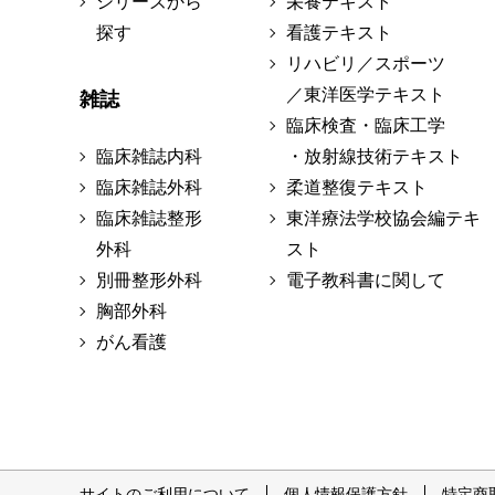
シリーズから
栄養テキスト
探す
看護テキスト
リハビリ／スポーツ
／東洋医学テキスト
雑誌
臨床検査・臨床工学
臨床雑誌内科
・放射線技術テキスト
臨床雑誌外科
柔道整復テキスト
臨床雑誌整形
東洋療法学校協会編テキ
外科
スト
別冊整形外科
電子教科書に関して
胸部外科
がん看護
サイトのご利用について
個人情報保護方針
特定商