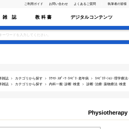
ご利用ガイド
お問い合わせ
よくあるご質問
執筆者の皆様
雑 誌
教 科 書
デジタルコンテンツ
洋雑誌
カテゴリから探す
ﾘｳﾏﾁ･ｽﾎﾟｰﾂ･ﾘﾊﾋﾞﾘ･老年病
ﾘﾊﾋﾞﾘﾃｰｼｮﾝ･理学療
洋雑誌
カテゴリから探す
内科一般･診断･検査
診断･治療･薬物療法･検査
Physiotherapy