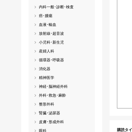
内科一般･診断･検査
癌･腫瘍
血液･輸血
放射線･超音波
小児科･新生児
産婦人科
循環器･呼吸器
消化器
精神医学
神経･脳神経外科
外科･救急･麻酔
整形外科
腎臓･泌尿器
皮膚･形成外科
購読タ
眼科