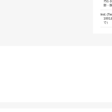
751
部・医
Inst. (Ti
100
で）