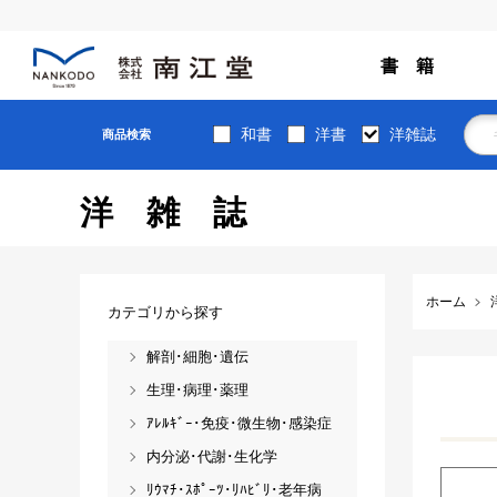
書 籍
和書
洋書
洋雑誌
商品検索
洋雑誌
ホーム
カテゴリから探す
解剖･細胞･遺伝
生理･病理･薬理
ｱﾚﾙｷﾞｰ･免疫･微生物･感染症
内分泌･代謝･生化学
ﾘｳﾏﾁ･ｽﾎﾟｰﾂ･ﾘﾊﾋﾞﾘ･老年病