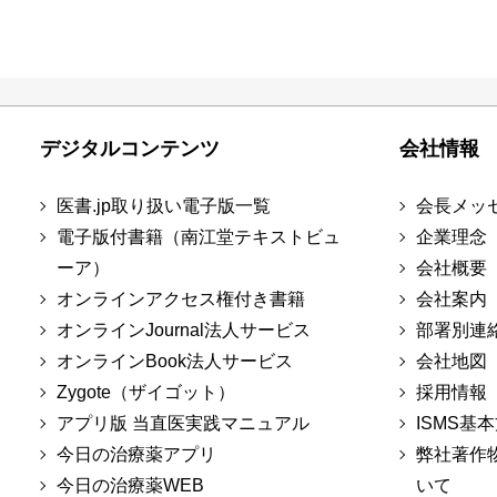
デジタルコンテンツ
会社情報
医書.jp取り扱い電子版一覧
会長メッ
電子版付書籍（南江堂テキストビュ
企業理念
ーア）
会社概要
オンラインアクセス権付き書籍
会社案内
オンラインJournal法人サービス
部署別連
オンラインBook法人サービス
会社地図
Zygote（ザイゴット）
採用情報
アプリ版 当直医実践マニュアル
ISMS基
今日の治療薬アプリ
弊社著作
今日の治療薬WEB
いて