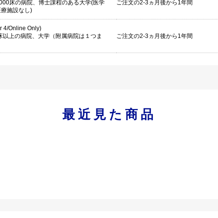
-1000床の病院、博士課程のある大学(医学
ご注文の2-3ヵ月後から1年間
療施設なし)
er 4/Online Only)
1床以上の病院、大学（附属病院は１つま
ご注文の2-3ヵ月後から1年間
最近見た商品