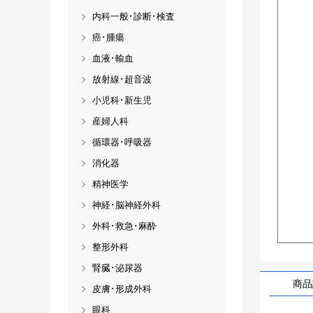
内科一般･診断･検査
癌･腫瘍
血液･輸血
放射線･超音波
小児科･新生児
産婦人科
循環器･呼吸器
消化器
精神医学
神経･脳神経外科
外科･救急･麻酔
整形外科
腎臓･泌尿器
商品
皮膚･形成外科
眼科