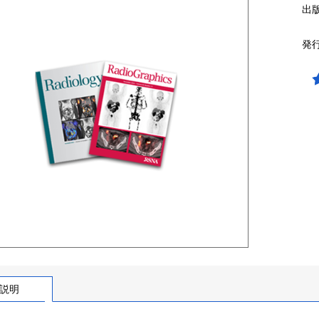
出
発
説明