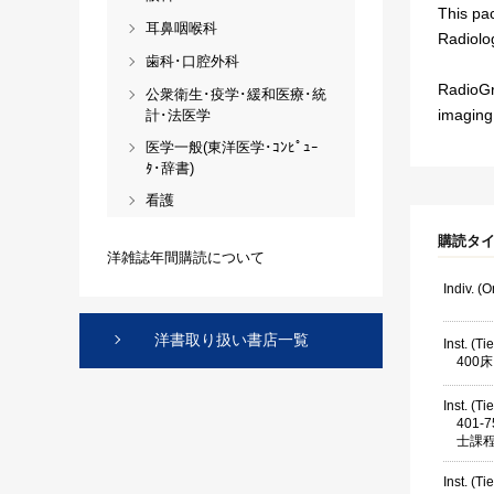
This pa
耳鼻咽喉科
Radiolog
歯科･口腔外科
RadioGra
公衆衛生･疫学･緩和医療･統
imaging 
計･法医学
医学一般(東洋医学･ｺﾝﾋﾟｭｰ
ﾀ･辞書)
看護
購読タ
洋雑誌年間購読について
Indiv. (
洋書取り扱い書店一覧
Inst. (Ti
400
Inst. (Ti
401
士課
Inst. (Ti