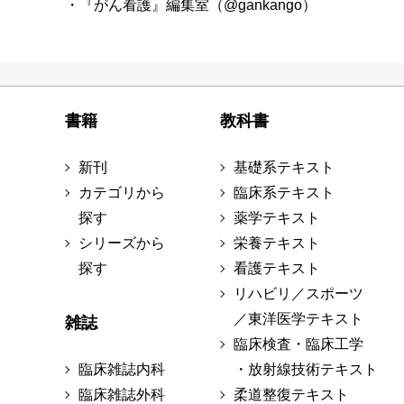
・『がん看護』編集室（@gankango）
書籍
教科書
新刊
基礎系テキスト
カテゴリから
臨床系テキスト
探す
薬学テキスト
シリーズから
栄養テキスト
探す
看護テキスト
リハビリ／スポーツ
／東洋医学テキスト
雑誌
臨床検査・臨床工学
臨床雑誌内科
・放射線技術テキスト
臨床雑誌外科
柔道整復テキスト