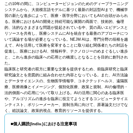
この10年の間に、コンピュータービジョンのためのディープラーニング
システムから、大規模言語モデルに基づく最新の対話型AIまで、機械学
習の新たな進歩によって、医療・医学分野においてもAIの台頭がみられ
る。医療におけるAIの開発と持続可能な展開の両面で、技術的、倫理
的、法的なさまざまな問題が提起されている中、質の高いエビデンスと
リソースを共有し、医療システムにAIを統合する最善のアプローチにつ
いて議論する場が必要となっている。NEJM AIは、専門分野の垣根を越
えて、AIを活用して医療を変革することに取り組む関係者たちの対話を
促進し、医療におけるAI、情報科学、テクノロジーのめまぐるしい進歩
と、これら進歩の臨床への応用との橋渡しとなることを目的に創刊され
た。
臨床医と研究者の双方に重要な文脈を提供するため、前臨床研究と臨床
研究論文とを意図的に組み合わせた内容となっている。また、AI方法論
とデータサイエンスの、生物医学情報学、コネクテッドヘルス、遠隔医
療、医療画像とイメージング、個別化医療、政策と規制、AIの倫理的・
法的側面への応用について取り上げる。AIの活用に関心のある臨床医
や、アルゴリズムの進歩を臨床に役立てようとするコンピュータサイエ
ンティスト、ポリシーメーカー、規制当局に向けて、原著論文だけでな
く、総説論文、政策的視点、教育的リソースを提供する。
■個人購読(Indiv.)における注意事項