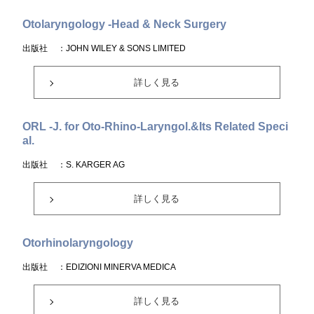
Otolaryngology -Head & Neck Surgery
出版社
：JOHN WILEY & SONS LIMITED
詳しく見る
ORL -J. for Oto-Rhino-Laryngol.&Its Related Speci
al.
出版社
：S. KARGER AG
詳しく見る
Otorhinolaryngology
出版社
：EDIZIONI MINERVA MEDICA
詳しく見る