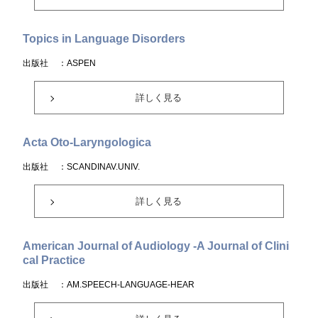
Topics in Language Disorders
出版社
：ASPEN
詳しく見る
Acta Oto-Laryngologica
出版社
：SCANDINAV.UNIV.
詳しく見る
American Journal of Audiology -A Journal of Clini
cal Practice
出版社
：AM.SPEECH-LANGUAGE-HEAR