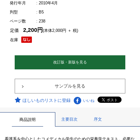
発行年月
: 2010年4月
判型
: B5
ページ数
: 238
2,200円
定価
(本体2,000円 ＋ 税)
在庫
改訂版・新版を見る
サンプルを見る
ほしいものリストに登録
いいね
主要目次
序文
商品説明
看護系を中心としたコメディカル学生のための栄養学テキスト。必要な