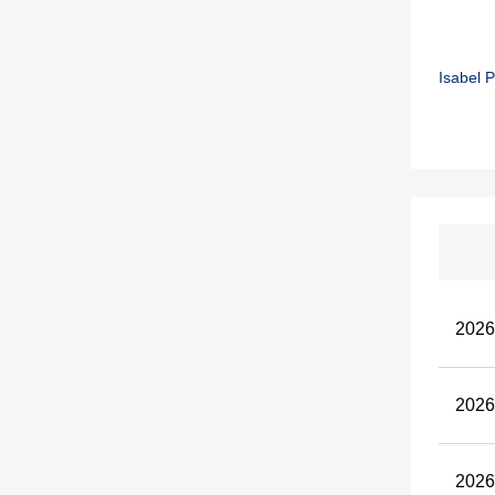
Isabel 
202
202
202