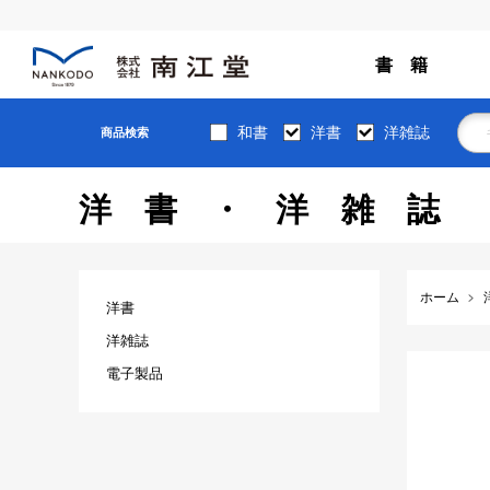
書 籍
和書
洋書
洋雑誌
商品検索
洋書・洋雑誌
ホーム
洋書
洋雑誌
電子製品