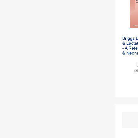
Briggs 
& Lactat
- A Ref
& Neona
(