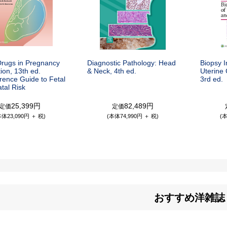
Drugs in Pregnancy
Diagnostic Pathology: Head
Biopsy I
ion, 13th ed.
& Neck, 4th ed.
Uterine 
erence Guide to Fetal
3rd ed.
tal Risk
25,399円
82,489円
定価
定価
本体23,090円 ＋ 税)
(本体74,990円 ＋ 税)
(本
おすすめ洋雑誌