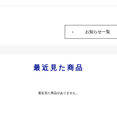
American Psychiatric 
5年06月21日
代理店契約を締結しました
お知らせ一覧
5年06月06日
Edra Publishing社の英
Royal Society of Ch
5年05月01日
した
最近見た商品
研究支援エナゴ（enago）
4年10月02日
した
最近見た商品がありません。