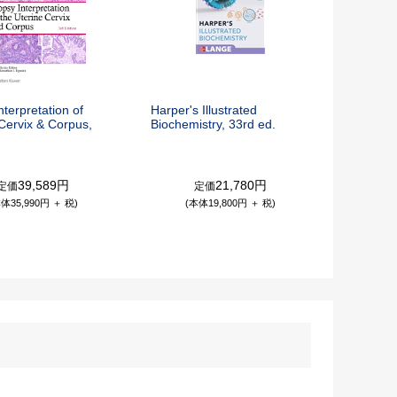
nterpretation of
Harper's Illustrated
Cervix & Corpus,
Biochemistry, 33rd ed.
39,589円
21,780円
定価
定価
体35,990円 ＋ 税)
(本体19,800円 ＋ 税)