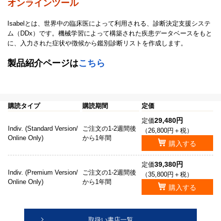
オンラインツール
Isabelとは、世界中の臨床医によって利用される、診断決定支援システ
ム（DDx）です。機械学習によって構築された疾患データベースをもと
に、入力された症状や徴候から鑑別診断リストを作成します。
製品紹介ページは
こちら
購読タイプ
購読期間
定価
29,480円
定価
Indiv. (Standard Version/
ご注文の1-2週間後
（26,800円＋税）
Online Only)
から1年間
購入する
39,380円
定価
Indiv. (Premium Version/
ご注文の1-2週間後
（35,800円＋税）
Online Only)
から1年間
購入する
取扱い書店一覧