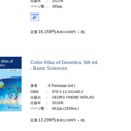
出版年
： 2022年
ページ数
： 395pp.
16,159円
定価
(本体14,690円 ＋ 税)
Color Atlas of Genetics, 5th ed.
- Basic Sciences
著者
：E.Passarge (ed.)
ISBN
： 978-3-13-241440-2
出版社
： GEORG THIEME VERLAG
出版年
： 2018年
ページ数
： 461pp.(183illus.)
13,299円
定価
(本体12,090円 ＋ 税)