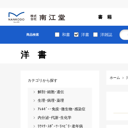
書 籍
和書
洋書
洋雑誌
商品検索
洋書
ホーム
カテゴリから探す
解剖･細胞･遺伝
生理･病理･薬理
ｱﾚﾙｷﾞｰ･免疫･微生物･感染症
内分泌･代謝･生化学
ﾘｳﾏﾁ･ｽﾎﾟｰﾂ･ﾘﾊﾋﾞﾘ･老年病