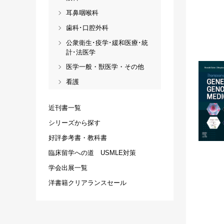
耳鼻咽喉科
歯科･口腔外科
公衆衛生･疫学･緩和医療･統
計･法医学
医学一般・獣医学・その他
看護
近刊書一覧
シリーズから探す
好評参考書・教科書
臨床留学への道 USMLE対策
学会出展一覧
洋書籍クリアランスセール