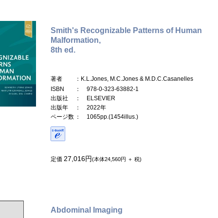
Smith's Recognizable Patterns of Human
Malformation,
8th ed.
著者
：K.L.Jones, M.C.Jones & M.D.C.Casanelles
ISBN
： 978-0-323-63882-1
出版社
： ELSEVIER
出版年
： 2022年
ページ数
： 1065pp.(1454illus.)
27,016円
定価
(本体24,560円 ＋ 税)
Abdominal Imaging