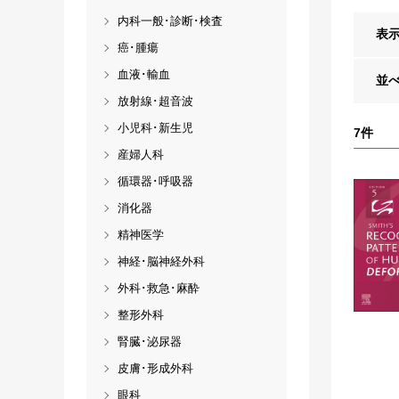
内科一般･診断･検査
表
癌･腫瘍
血液･輸血
並
放射線･超音波
小児科･新生児
7
件
産婦人科
循環器･呼吸器
消化器
精神医学
神経･脳神経外科
外科･救急･麻酔
整形外科
腎臓･泌尿器
皮膚･形成外科
眼科