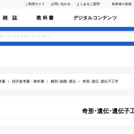
ご利用ガイド
お問い合わせ
よくあるご質問
執筆者の皆様
雑 誌
教 科 書
デジタルコンテンツ
洋書
好評参考書・教科書
解剖･細胞･遺伝
奇形･遺伝･遺伝子工学
奇形･遺伝･遺伝子