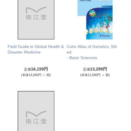
Field Guide to Global Health &
Color Atlas of Genetics, 5th
Disaster Medicine
ed.
- Basic Sciences
16,159円
13,299円
定価
定価
(本体14,690円 ＋ 税)
(本体12,090円 ＋ 税)