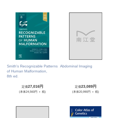
Smith's Recognizable Patterns
Abdominal Imaging
of Human Malformation,
8th ed.
27,016円
23,089円
定価
定価
(本体24,560円 ＋ 税)
(本体20,990円 ＋ 税)