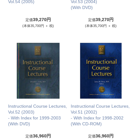
Vol.54 (2005)
Vol.53 (2004)
(With DVD)
39,270円
39,270円
定価
定価
(本体35,700円 ＋ 税)
(本体35,700円 ＋ 税)
Instructional Course Lectures,
Instructional Course Lectures,
Vol.52 (2003)
Vol.51 (2002)
- With Index for 1999-2003
- With Index for 1998-2002
(With DVD)
(With CD-ROM)
36,960円
36,960円
定価
定価