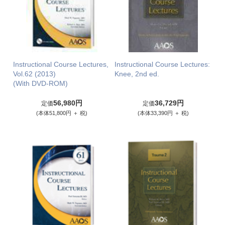
Instructional Course Lectures,
Instructional Course Lectures:
Vol.62 (2013)
Knee, 2nd ed.
(With DVD-ROM)
56,980円
36,729円
定価
定価
(本体51,800円 ＋ 税)
(本体33,390円 ＋ 税)