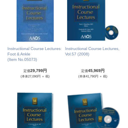
Instructional Course Lectures:
Instructional Course Lectures,
Foot & Ankle
Vol.57 (2008)
(Item No.05073)
29,799円
45,969円
定価
定価
(本体27,090円 ＋ 税)
(本体41,790円 ＋ 税)