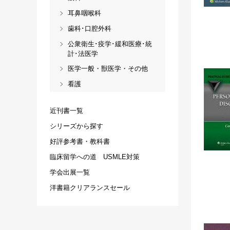
耳鼻咽喉科
歯科･口腔外科
公衆衛生･疫学･緩和医療･統
計･法医学
医学一般・獣医学・その他
看護
近刊書一覧
シリーズから探す
好評参考書・教科書
臨床留学への道 USMLE対策
学会出展一覧
洋書籍クリアランスセール