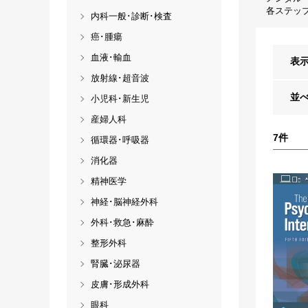
各ステッ
内科一般･診断･検査
癌･腫瘍
血液･輸血
表
放射線･超音波
並
小児科･新生児
産婦人科
7
件
循環器･呼吸器
消化器
精神医学
神経･脳神経外科
外科･救急･麻酔
整形外科
腎臓･泌尿器
皮膚･形成外科
眼科