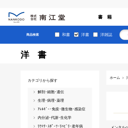
書 籍
和書
洋書
洋雑誌
商品検索
洋書
ホーム
カテゴリから探す
解剖･細胞･遺伝
生理･病理･薬理
ｱﾚﾙｷﾞｰ･免疫･微生物･感染症
内分泌･代謝･生化学
ﾘｳﾏﾁ･ｽﾎﾟｰﾂ･ﾘﾊﾋﾞﾘ･老年病
メンタル