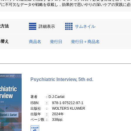
プに不可欠なデータや戦略を収載し，効果的で思いやりの深いケアの実践に必
示方法
詳細表示
サムネイル
べ替え
商品名
発行日
発行日＋商品名
Psychiatric Interview, 5th ed.
著者
：D.J.Carlat
ISBN
： 978-1-975212-97-1
出版社
： WOLTERS KLUWER
出版年
： 2024年
ページ数
： 338pp.