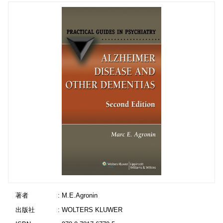
著者
: M.E.Agronin
出版社
: WOLTERS KLUWER