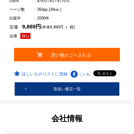
ISBN
: 978-0-7817-6770-5
ページ数
: 350pp.(3illus.)
出版年
: 2008年
9,889円
定価
(本体8,990円 ＋ 税)
在庫
ほしいものリストに登録
いいね
取扱い書店一覧
会社情報