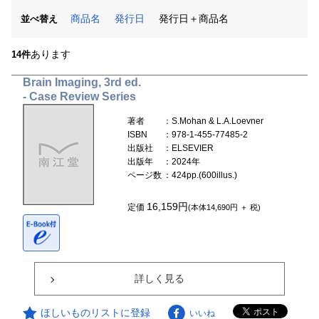
商品名
発行日
発行日＋商品名
並べ替え
あります
14件
Brain Imaging, 3rd ed.
- Case Review Series
著者
：S.Mohan & L.A.Loevner
ISBN
：978-1-455-77485-2
出版社
：ELSEVIER
出版年
：2024年
ページ数
：424pp.(600illus.)
16,159円
定価
(本体14,690円 ＋ 税)
詳しく見る
ほしいものリストに登録
いいね