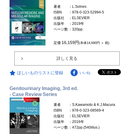
著者
：L.Solnes
ISBN
：978-0-323-52994-5
出版社
：ELSEVIER
出版年
：2019年
ページ数
：320pp.
16,159円
定価
(本体14,690円 ＋ 税)
詳しく見る
ほしいものリストに登録
いいね
Genitourinary Imaging, 3rd ed.
- Case Review Series
著者
：S.Kawamoto & K.J.Macura
ISBN
：978-0-323-08569-4
出版社
：ELSEVIER
出版年
：2016年
ページ数
：472pp.(540illus.)