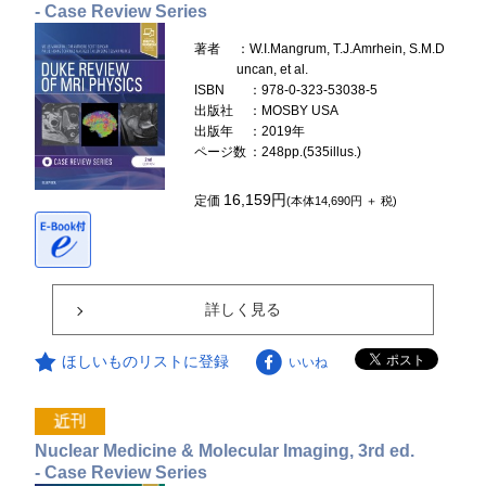
- Case Review Series
著者
：W.I.Mangrum, T.J.Amrhein, S.M.D
uncan, et al.
ISBN
：978-0-323-53038-5
出版社
：MOSBY USA
出版年
：2019年
ページ数
：248pp.(535illus.)
16,159円
定価
(本体14,690円 ＋ 税)
詳しく見る
ほしいものリストに登録
いいね
Nuclear Medicine & Molecular Imaging, 3rd ed.
- Case Review Series