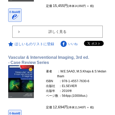
15,455円
定価
(本体14,050円 ＋ 税)
詳しく見る
ほしいものリストに登録
いいね
Vascular & Interventional Imaging, 3rd ed.
- Case Review Series
著者
：W.E.SAAD, M.S.Khaja & S.Vedan
tham
ISBN
：978-1-4557-7630-6
出版社
：ELSEVIER
出版年
：2016年
ページ数
：564pp.(1000illus.)
12,694円
定価
(本体11,540円 ＋ 税)