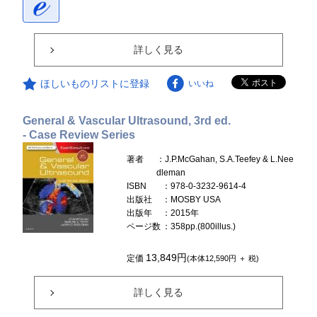
詳しく見る
ほしいものリストに登録
いいね
General & Vascular Ultrasound, 3rd ed.
- Case Review Series
著者
：J.P.McGahan, S.A.Teefey & L.Nee
dleman
ISBN
：978-0-3232-9614-4
出版社
：MOSBY USA
出版年
：2015年
ページ数
：358pp.(800illus.)
13,849円
定価
(本体12,590円 ＋ 税)
詳しく見る