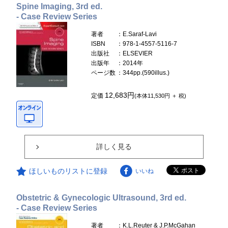
Spine Imaging, 3rd ed.
- Case Review Series
著者
：E.Saraf-Lavi
ISBN
：978-1-4557-5116-7
出版社
：ELSEVIER
出版年
：2014年
ページ数
：344pp.(590illus.)
12,683円
定価
(本体11,530円 ＋ 税)
詳しく見る
ほしいものリストに登録
いいね
Obstetric & Gynecologic Ultrasound, 3rd ed.
- Case Review Series
著者
：K.L.Reuter & J.P.McGahan