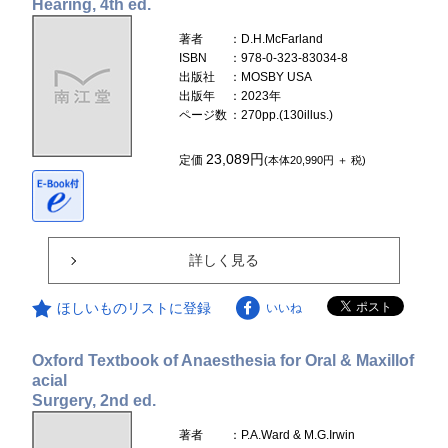
Hearing, 4th ed.
著者
：D.H.McFarland
ISBN
：978-0-323-83034-8
出版社
：MOSBY USA
出版年
：2023年
ページ数
：270pp.(130illus.)
23,089円
定価
(本体20,990円 ＋ 税)
詳しく見る
ほしいものリストに登録
いいね
Oxford Textbook of Anaesthesia for Oral & Maxillof
acial
Surgery, 2nd ed.
著者
：P.A.Ward & M.G.Irwin