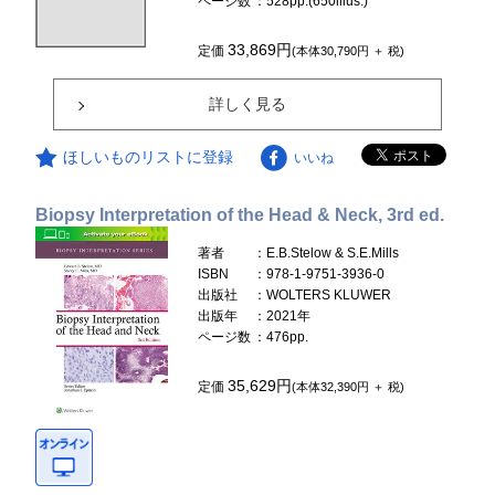
ページ数
：528pp.(650illus.)
33,869円
定価
(本体30,790円 ＋ 税)
詳しく見る
ほしいものリストに登録
いいね
Biopsy Interpretation of the Head & Neck, 3rd ed.
著者
：E.B.Stelow & S.E.Mills
ISBN
：978-1-9751-3936-0
出版社
：WOLTERS KLUWER
出版年
：2021年
ページ数
：476pp.
35,629円
定価
(本体32,390円 ＋ 税)