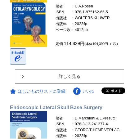
著者
：C.A.Rosen
ISBN
：978-1-975162-66-5
出版社
：WOLTERS KLUWER
出版年
：2023年
ページ数
：4012pp.
114,829円
定価
(本体104,390円 ＋ 税)
詳しく見る
ほしいものリストに登録
いいね
Endoscopic Lateral Skull Base Surgery
著者
：D.Marchioni & L.Presutti
ISBN
：978-3-13-241277-4
出版社
：GEORG THIEME VERLAG
出版年
：2023年