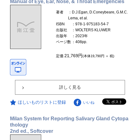
Manual of Eye, Ear, Nose, & Throat Emergencies
著者
：D.J.Egan, D.Coneybeare, G.M.C.
Lema, et al.
ISBN
：978-1-975183-54-7
出版社
：WOLTERS KLUWER
出版年
：2023年
ページ数
：408pp.
21,769円
定価
(本体19,790円 ＋ 税)
詳しく見る
ほしいものリストに登録
いいね
Milan System for Reporting Salivary Gland Cytopa
thology
2nd ed., Softcover