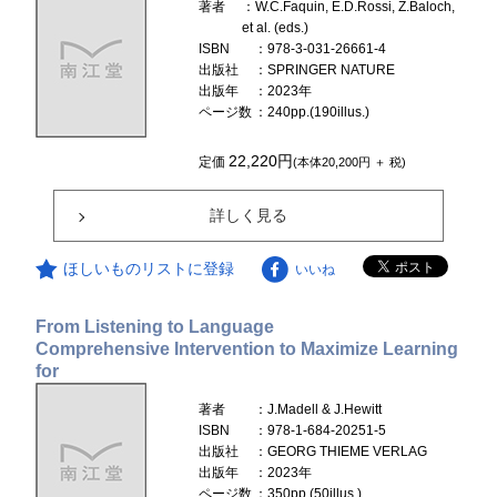
著者
：W.C.Faquin, E.D.Rossi, Z.Baloch,
et al. (eds.)
ISBN
：978-3-031-26661-4
出版社
：SPRINGER NATURE
出版年
：2023年
ページ数
：240pp.(190illus.)
22,220円
定価
(本体20,200円 ＋ 税)
詳しく見る
ほしいものリストに登録
いいね
From Listening to Language
Comprehensive Intervention to Maximize Learning
for
著者
：J.Madell & J.Hewitt
ISBN
：978-1-684-20251-5
出版社
：GEORG THIEME VERLAG
出版年
：2023年
ページ数
：350pp.(50illus.)