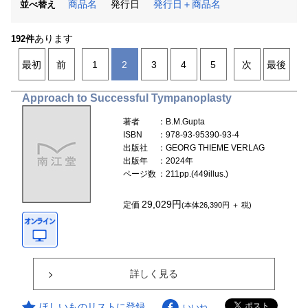
商品名
発行日
発行日＋商品名
並べ替え
あります
192件
最初
前
1
2
3
4
5
次
最後
Approach to Successful Tympanoplasty
著者
：B.M.Gupta
ISBN
：978-93-95390-93-4
出版社
：GEORG THIEME VERLAG
出版年
：2024年
ページ数
：211pp.(449illus.)
29,029円
定価
(本体26,390円 ＋ 税)
詳しく見る
ほしいものリストに登録
いいね