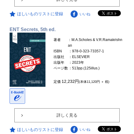
ほしいものリストに登録
いいね
ENT Secrets, 5th ed.
著者
：M.A.Scholes & V.R.Ramakrishn
an
ISBN
：978-0-323-73357-1
出版社
：ELSEVIER
出版年
：2023年
ページ数
：513pp.(125illus.)
12,232円
定価
(本体11,120円 ＋ 税)
詳しく見る
ほしいものリストに登録
いいね