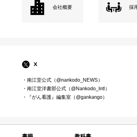
会社概要
採
X
・南江堂公式（@nankodo_NEWS）
・南江堂洋書部公式（@Nankodo_Intl）
・『がん看護』編集室（@gankango）
書籍
教科書