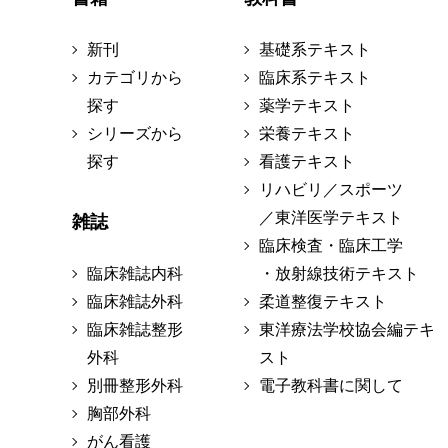
新刊
基礎系テキスト
カテゴリから
臨床系テキスト
探す
薬学テキスト
シリーズから
栄養テキスト
探す
看護テキスト
リハビリ／スポーツ
／東洋医学テキスト
雑誌
臨床検査・臨床工学
臨床雑誌内科
・放射線技術テキスト
臨床雑誌外科
柔道整復テキスト
臨床雑誌整形
東洋療法学校協会編テキ
外科
スト
別冊整形外科
電子教科書に関して
胸部外科
がん看護