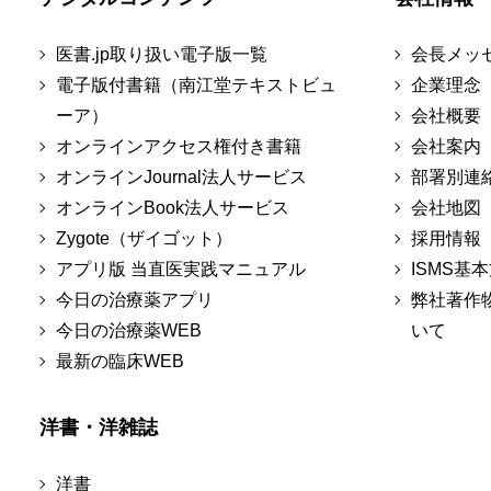
医書.jp取り扱い電子版一覧
会長メッ
電子版付書籍（南江堂テキストビュ
企業理念
ーア）
会社概要
オンラインアクセス権付き書籍
会社案内
オンラインJournal法人サービス
部署別連
オンラインBook法人サービス
会社地図
Zygote（ザイゴット）
採用情報
アプリ版 当直医実践マニュアル
ISMS基
今日の治療薬アプリ
弊社著作
今日の治療薬WEB
いて
最新の臨床WEB
洋書・洋雑誌
洋書