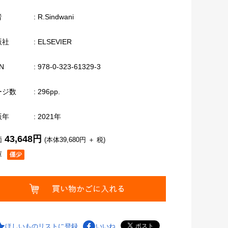
者
: R.Sindwani
版社
: ELSEVIER
N
: 978-0-323-61329-3
ージ数
: 296pp.
版年
: 2021年
43,648円
価
(本体39,680円 ＋ 税)
庫
ほしいものリストに登録
いいね