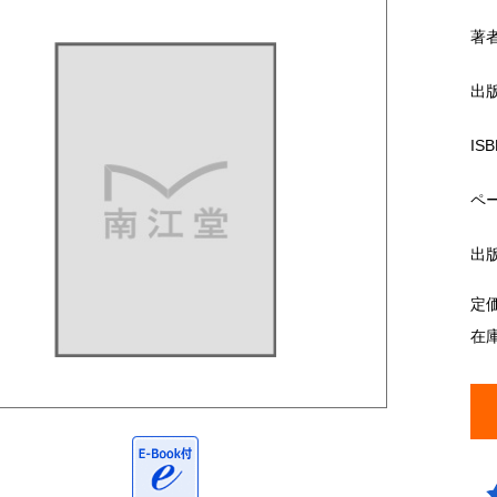
著
出
ISB
ペ
出
定
在