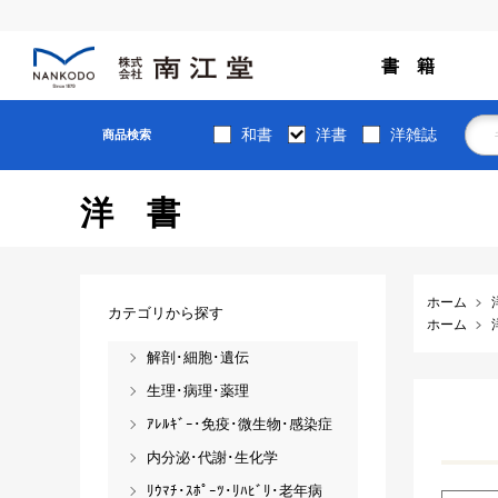
書 籍
和書
洋書
洋雑誌
商品検索
洋書
ホーム
カテゴリから探す
ホーム
解剖･細胞･遺伝
生理･病理･薬理
ｱﾚﾙｷﾞｰ･免疫･微生物･感染症
内分泌･代謝･生化学
ﾘｳﾏﾁ･ｽﾎﾟｰﾂ･ﾘﾊﾋﾞﾘ･老年病