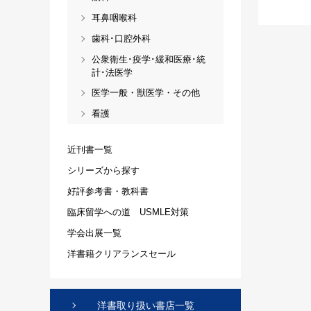
耳鼻咽喉科
歯科･口腔外科
公衆衛生･疫学･緩和医療･統
計･法医学
医学一般・獣医学・その他
看護
近刊書一覧
シリーズから探す
好評参考書・教科書
臨床留学への道 USMLE対策
学会出展一覧
洋書籍クリアランスセール
洋書取り扱い書店一覧