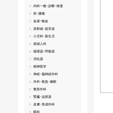
内科一般･診断･検査
癌･腫瘍
血液･輸血
放射線･超音波
小児科･新生児
産婦人科
循環器･呼吸器
消化器
精神医学
神経･脳神経外科
外科･救急･麻酔
整形外科
腎臓･泌尿器
皮膚･形成外科
眼科