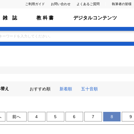
ご利用ガイド
お問い合わせ
よくあるご質問
執筆者の皆様
雑 誌
教 科 書
デジタルコンテンツ
べ替え
おすすめ順
新着順
五十音順
へ
前へ
4
5
6
7
8
9