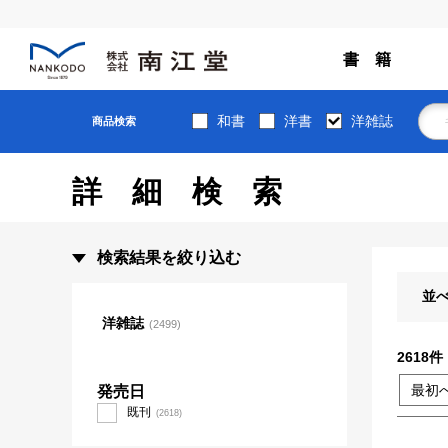
書 籍
和書
洋書
洋雑誌
商品検索
詳細検索
検索結果を絞り込む
並
洋雑誌
(2499)
2618
件
最初
発売日
既刊
(2618)