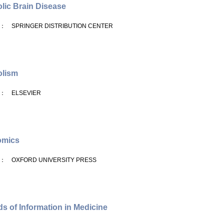
lic Brain Disease
： SPRINGER DISTRIBUTION CENTER
olism
： ELSEVIER
omics
： OXFORD UNIVERSITY PRESS
s of Information in Medicine