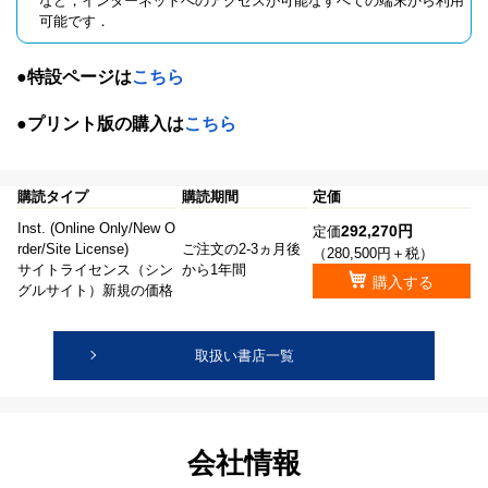
など，インターネットへのアクセスが可能なすべての端末から利用
可能です．
●特設ページは
こちら
●プリント版の購入は
こちら
購読タイプ
購読期間
定価
Inst. (Online Only/New O
292,270円
定価
rder/Site License)
ご注文の2-3ヵ月後
（280,500円＋税）
サイトライセンス（シン
から1年間
購入する
グルサイト）新規の価格
取扱い書店一覧
会社情報