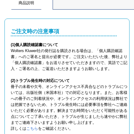
商品説明
ご注文時の注意事項
(1)個人購読確認書について
Wolters Kluwer社の発行誌を購読される場合は、「個人購読確認
書」へのご署名と提出が必要です。ご注文いただいた後、弊社より
「個人購読確認書」をお送りさせていただきますので、英語でご記
入・ご署名の上、ご返送いただきますようお願いします。
(2)トラブル発生時の対応について
冊子の未着や欠号、オンラインアクセス不具合などのトラブルにつ
いては、出版社側（米国本社）での対応となります。また、お客様
への冊子のご到着状況や、オンラインアクセスの利用状況は弊社で
は把握できないため、トラブル発生時には必要事項を弊社へご連絡
いただく必要があります。解決までお時間をいただく可能性がある
点についてご了承いただき、トラブルが生じましたら速やかに弊社
までご連絡下さいますようお願い申し上げます。
詳しくは
こちら
をご確認ください。