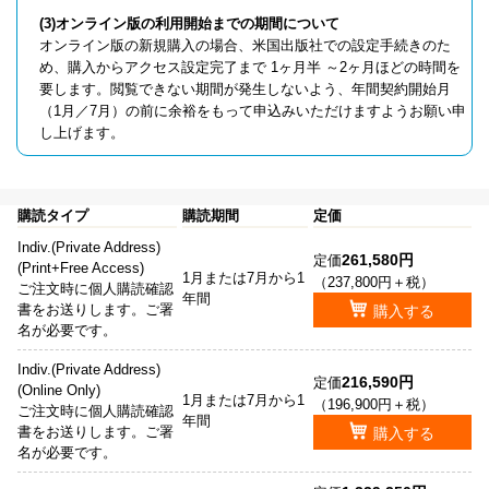
(3)オンライン版の利用開始までの期間について
オンライン版の新規購入の場合、米国出版社での設定手続きのた
め、購入からアクセス設定完了まで 1ヶ月半 ～2ヶ月ほどの時間を
要します。閲覧できない期間が発生しないよう、年間契約開始月
（1月／7月）の前に余裕をもって申込みいただけますようお願い申
し上げます。
購読タイプ
購読期間
定価
Indiv.(Private Address)
261,580円
定価
(Print+Free Access)
1月または7月から1
（237,800円＋税）
ご注文時に個人購読確認
年間
書をお送りします。ご署
購入する
名が必要です。
Indiv.(Private Address)
216,590円
定価
(Online Only)
1月または7月から1
（196,900円＋税）
ご注文時に個人購読確認
年間
書をお送りします。ご署
購入する
名が必要です。