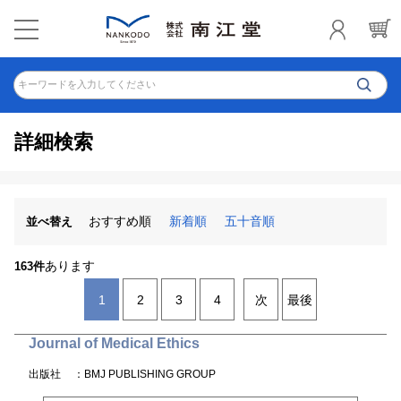
キーワードを入力してください
詳細検索
おすすめ順
新着順
五十音順
並べ替え
あります
163件
1
2
3
4
次
最後
Journal of Medical Ethics
出版社
：BMJ PUBLISHING GROUP