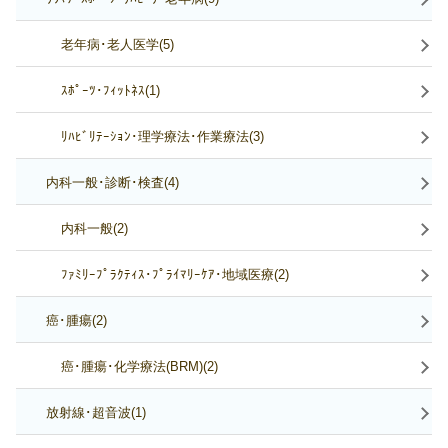
老年病･老人医学(5)
ｽﾎﾟｰﾂ･ﾌｨｯﾄﾈｽ(1)
ﾘﾊﾋﾞﾘﾃｰｼｮﾝ･理学療法･作業療法(3)
内科一般･診断･検査(4)
内科一般(2)
ﾌｧﾐﾘｰﾌﾟﾗｸﾃｨｽ･ﾌﾟﾗｲﾏﾘｰｹｱ･地域医療(2)
癌･腫瘍(2)
癌･腫瘍･化学療法(BRM)(2)
放射線･超音波(1)