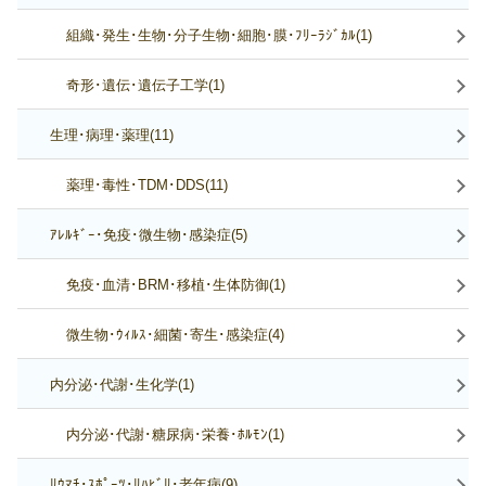
組織･発生･生物･分子生物･細胞･膜･ﾌﾘｰﾗｼﾞｶﾙ(1)
奇形･遺伝･遺伝子工学(1)
生理･病理･薬理(11)
薬理･毒性･TDM･DDS(11)
ｱﾚﾙｷﾞｰ･免疫･微生物･感染症(5)
免疫･血清･BRM･移植･生体防御(1)
微生物･ｳｨﾙｽ･細菌･寄生･感染症(4)
内分泌･代謝･生化学(1)
内分泌･代謝･糖尿病･栄養･ﾎﾙﾓﾝ(1)
ﾘｳﾏﾁ･ｽﾎﾟｰﾂ･ﾘﾊﾋﾞﾘ･老年病(9)