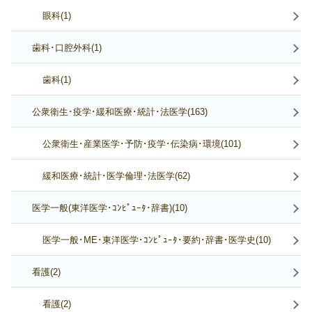
眼科(1)
歯科･口腔外科(1)
歯科(1)
公衆衛生･疫学･緩和医療･統計･法医学(163)
公衆衛生･産業医学･予防･疫学･伝染病･環境(101)
緩和医療･統計･医学倫理･法医学(62)
医学一般(東洋医学･ｺﾝﾋﾟｭｰﾀ･辞書)(10)
医学一般･ME･東洋医学･ｺﾝﾋﾟｭｰﾀ･要約･辞書･医学史(10)
看護(2)
看護(2)