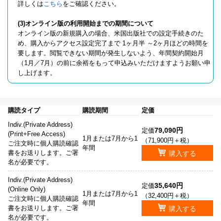
詳しくは
こちら
をご確認ください。
(3)オンライン版の利用開始までの期間について
オンライン版の新規購入の場合、米国出版社での設定手続きのた
め、購入からアクセス設定完了まで 1ヶ月半 ～2ヶ月ほどの時間を
要します。閲覧できない期間が発生しないよう、年間契約開始月
（1月／7月）の前に余裕をもって申込みいただけますようお願い申
し上げます。
購読タイプ
購読期間
定価
Indiv.(Private Address)
79,090円
定価
(Print+Free Access)
1月または7月から1
（71,900円＋税）
ご注文時に個人購読確認
年間
書をお送りします。ご署
購入する
名が必要です。
Indiv.(Private Address)
35,640円
定価
(Online Only)
1月または7月から1
（32,400円＋税）
ご注文時に個人購読確認
年間
書をお送りします。ご署
購入する
名が必要です。