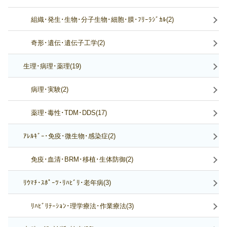
組織･発生･生物･分子生物･細胞･膜･ﾌﾘｰﾗｼﾞｶﾙ(2)
奇形･遺伝･遺伝子工学(2)
生理･病理･薬理(19)
病理･実験(2)
薬理･毒性･TDM･DDS(17)
ｱﾚﾙｷﾞｰ･免疫･微生物･感染症(2)
免疫･血清･BRM･移植･生体防御(2)
ﾘｳﾏﾁ･ｽﾎﾟｰﾂ･ﾘﾊﾋﾞﾘ･老年病(3)
ﾘﾊﾋﾞﾘﾃｰｼｮﾝ･理学療法･作業療法(3)