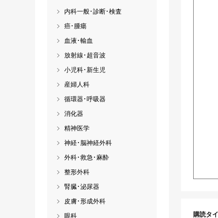
内科一般･診断･検査
癌･腫瘍
血液･輸血
放射線･超音波
小児科･新生児
産婦人科
循環器･呼吸器
消化器
精神医学
神経･脳神経外科
外科･救急･麻酔
整形外科
腎臓･泌尿器
皮膚･形成外科
購読タ
眼科