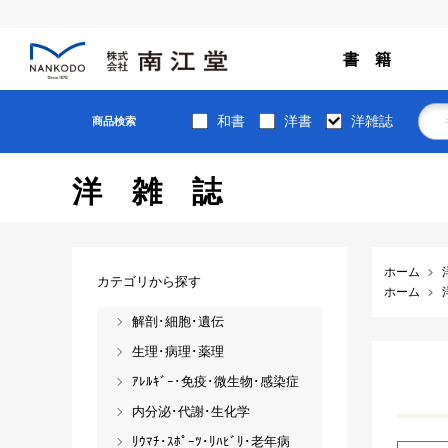
書 籍
和書
洋書
洋雑誌
商品検索
洋雑誌
ホーム
カテゴリから探す
ホーム
解剖･細胞･遺伝
生理･病理･薬理
ｱﾚﾙｷﾞｰ･免疫･微生物･感染症
内分泌･代謝･生化学
ﾘｳﾏﾁ･ｽﾎﾟｰﾂ･ﾘﾊﾋﾞﾘ･老年病