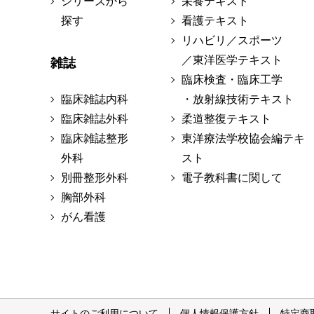
シリーズから
栄養テキスト
探す
看護テキスト
リハビリ／スポーツ
／東洋医学テキスト
雑誌
臨床検査・臨床工学
臨床雑誌内科
・放射線技術テキスト
臨床雑誌外科
柔道整復テキスト
臨床雑誌整形
東洋療法学校協会編テキ
外科
スト
別冊整形外科
電子教科書に関して
胸部外科
がん看護
サイトのご利用について
個人情報保護方針
特定商