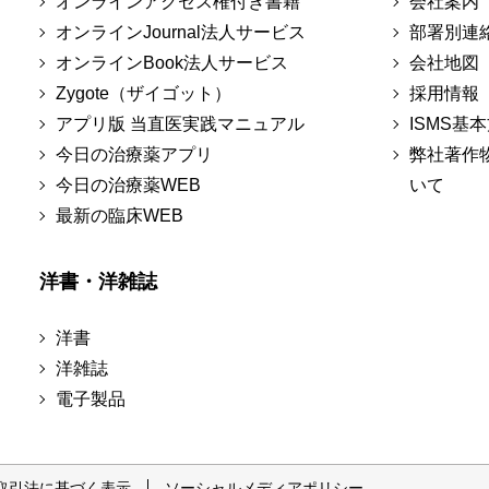
オンラインアクセス権付き書籍
会社案内
オンラインJournal法人サービス
部署別連
オンラインBook法人サービス
会社地図
Zygote（ザイゴット）
採用情報
アプリ版 当直医実践マニュアル
ISMS基
今日の治療薬アプリ
弊社著作
今日の治療薬WEB
いて
最新の臨床WEB
洋書・洋雑誌
洋書
洋雑誌
電子製品
取引法に基づく表示
ソーシャルメディアポリシー