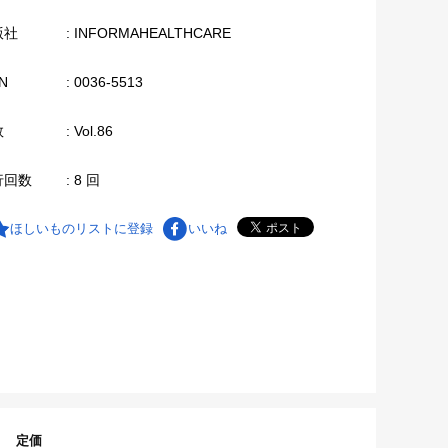
版社
: INFORMAHEALTHCARE
N
: 0036-5513
数
: Vol.86
行回数
: 8 回
ほしいものリストに登録
いいね
定価