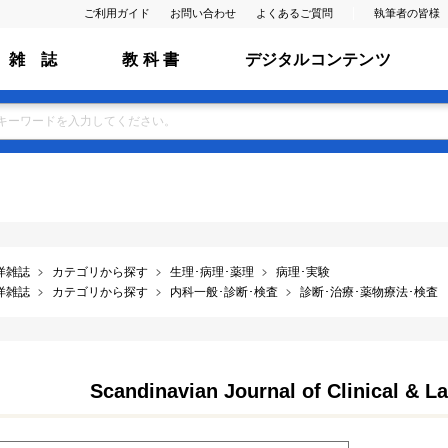
ご利用ガイド
お問い合わせ
よくあるご質問
執筆者の皆様
雑 誌
教 科 書
デジタルコンテンツ
洋雑誌
カテゴリから探す
生理･病理･薬理
病理･実験
洋雑誌
カテゴリから探す
内科一般･診断･検査
診断･治療･薬物療法･検査
Scandinavian Journal of Clinical & La