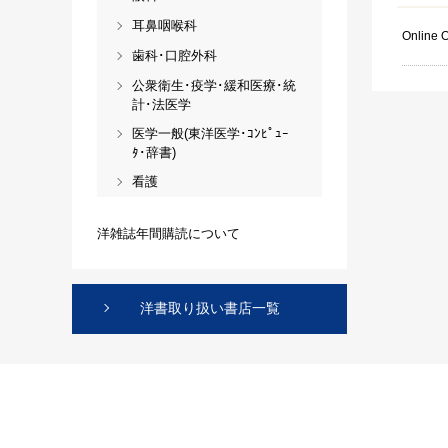
耳鼻咽喉科
Online 
歯科･口腔外科
公衆衛生･疫学･緩和医療･統
計･法医学
医学一般(東洋医学･ｺﾝﾋﾟｭｰ
ﾀ･辞書)
看護
洋雑誌年間購読について
洋書取り扱い書店一覧