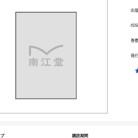
出
ISS
巻
発
イプ
購読期間