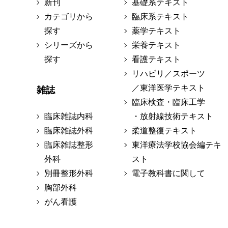
新刊
基礎系テキスト
カテゴリから
臨床系テキスト
探す
薬学テキスト
シリーズから
栄養テキスト
探す
看護テキスト
リハビリ／スポーツ
／東洋医学テキスト
雑誌
臨床検査・臨床工学
臨床雑誌内科
・放射線技術テキスト
臨床雑誌外科
柔道整復テキスト
臨床雑誌整形
東洋療法学校協会編テキ
外科
スト
別冊整形外科
電子教科書に関して
胸部外科
がん看護