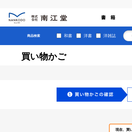
書 籍
和書
洋書
洋雑誌
商品検索
買い物かご
現在、買