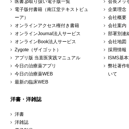
医書.jp取り扱い電子版一覧
会長メッ
電子版付書籍（南江堂テキストビュ
企業理念
ーア）
会社概要
オンラインアクセス権付き書籍
会社案内
オンラインJournal法人サービス
部署別連
オンラインBook法人サービス
会社地図
Zygote（ザイゴット）
採用情報
アプリ版 当直医実践マニュアル
ISMS基
今日の治療薬アプリ
弊社著作
今日の治療薬WEB
いて
最新の臨床WEB
洋書・洋雑誌
洋書
洋雑誌