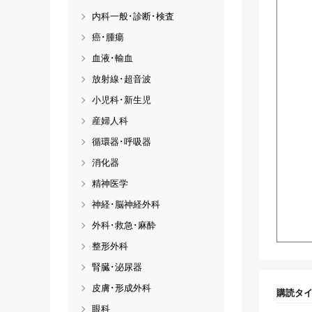
内科一般･診断･検査
癌･腫瘍
血液･輸血
放射線･超音波
小児科･新生児
産婦人科
循環器･呼吸器
消化器
精神医学
神経･脳神経外科
外科･救急･麻酔
整形外科
腎臓･泌尿器
皮膚･形成外科
購読タ
眼科