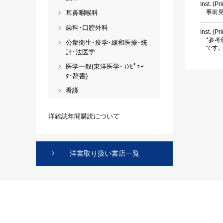
Inst. (Pri
事前
耳鼻咽喉科
歯科･口腔外科
Inst. (Pr
*参
公衆衛生･疫学･緩和医療･統
です
計･法医学
医学一般(東洋医学･ｺﾝﾋﾟｭｰ
ﾀ･辞書)
看護
洋雑誌年間購読について
洋書取り扱い書店一覧