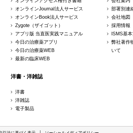
オンラインアクセス権付き書籍
会社案内
オンラインJournal法人サービス
部署別連
オンラインBook法人サービス
会社地図
Zygote（ザイゴット）
採用情報
アプリ版 当直医実践マニュアル
ISMS基
今日の治療薬アプリ
弊社著作
今日の治療薬WEB
いて
最新の臨床WEB
洋書・洋雑誌
洋書
洋雑誌
電子製品
取引法に基づく表示
ソーシャルメディアポリシー