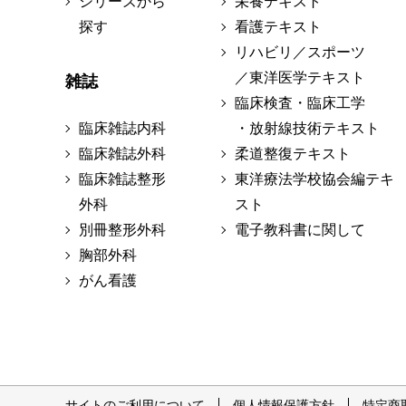
シリーズから
栄養テキスト
探す
看護テキスト
リハビリ／スポーツ
／東洋医学テキスト
雑誌
臨床検査・臨床工学
臨床雑誌内科
・放射線技術テキスト
臨床雑誌外科
柔道整復テキスト
臨床雑誌整形
東洋療法学校協会編テキ
外科
スト
別冊整形外科
電子教科書に関して
胸部外科
がん看護
サイトのご利用について
個人情報保護方針
特定商