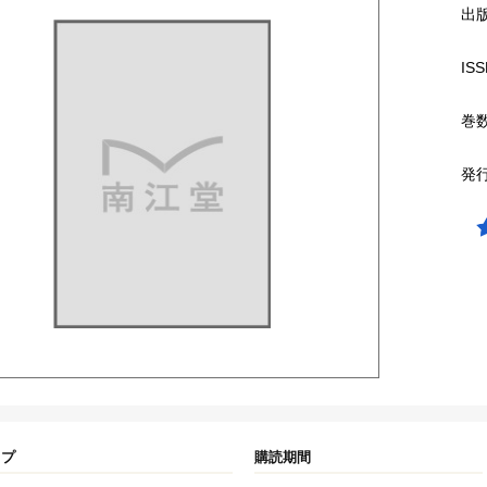
出
ISS
巻
発
イプ
購読期間