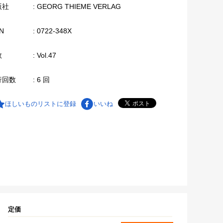
版社
: GEORG THIEME VERLAG
N
: 0722-348X
数
: Vol.47
行回数
: 6 回
ほしいものリストに登録
いいね
定価