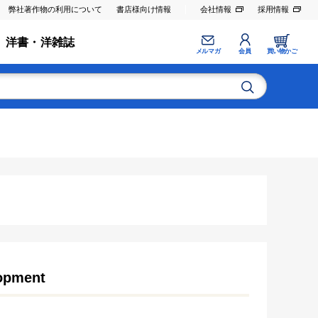
弊社著作物の利用について
書店様向け情報
会社情報
採用情報
洋書・洋雑誌
メルマガ
会員
買い物かご
lopment