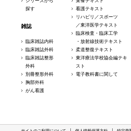
シリーズから
栄養テキスト
探す
看護テキスト
リハビリ／スポーツ
／東洋医学テキスト
雑誌
臨床検査・臨床工学
臨床雑誌内科
・放射線技術テキスト
臨床雑誌外科
柔道整復テキスト
臨床雑誌整形
東洋療法学校協会編テキ
外科
スト
別冊整形外科
電子教科書に関して
胸部外科
がん看護
サイトのご利用について
個人情報保護方針
特定商