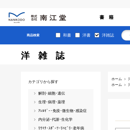
書 籍
和書
洋書
洋雑誌
商品検索
洋雑誌
ホーム
カテゴリから探す
ホーム
解剖･細胞･遺伝
生理･病理･薬理
ｱﾚﾙｷﾞｰ･免疫･微生物･感染症
内分泌･代謝･生化学
ﾘｳﾏﾁ･ｽﾎﾟｰﾂ･ﾘﾊﾋﾞﾘ･老年病