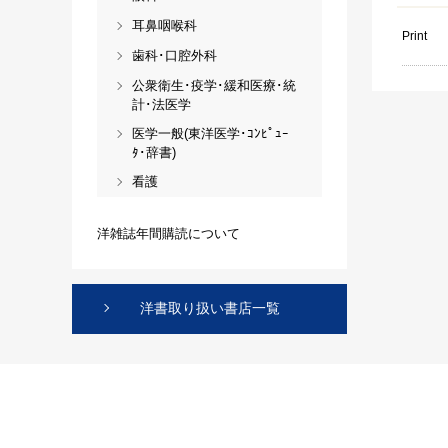
耳鼻咽喉科
Print
歯科･口腔外科
公衆衛生･疫学･緩和医療･統
計･法医学
医学一般(東洋医学･ｺﾝﾋﾟｭｰ
ﾀ･辞書)
看護
洋雑誌年間購読について
洋書取り扱い書店一覧