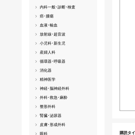
内科一般･診断･検査
癌･腫瘍
血液･輸血
放射線･超音波
小児科･新生児
産婦人科
循環器･呼吸器
消化器
精神医学
神経･脳神経外科
外科･救急･麻酔
整形外科
腎臓･泌尿器
皮膚･形成外科
購読タ
眼科