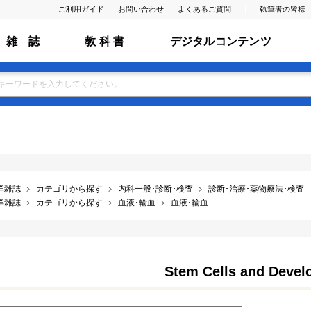
ご利用ガイド
お問い合わせ
よくあるご質問
執筆者の皆様
雑 誌
教 科 書
デジタルコンテンツ
洋雑誌
カテゴリから探す
内科一般･診断･検査
診断･治療･薬物療法･検査
洋雑誌
カテゴリから探す
血液･輸血
血液･輸血
Stem Cells and Deve