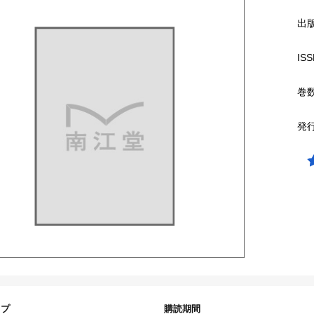
出
ISS
巻
発
イプ
購読期間