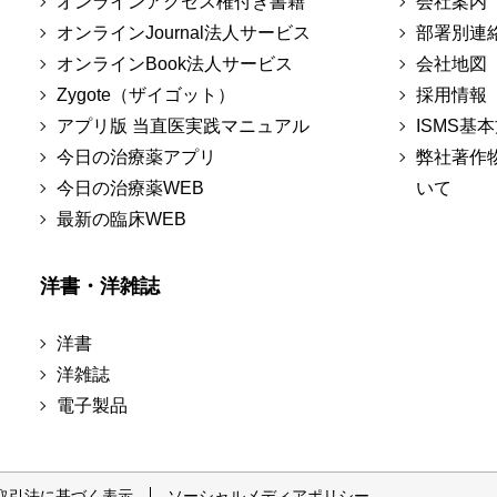
オンラインアクセス権付き書籍
会社案内
オンラインJournal法人サービス
部署別連
オンラインBook法人サービス
会社地図
Zygote（ザイゴット）
採用情報
アプリ版 当直医実践マニュアル
ISMS基
今日の治療薬アプリ
弊社著作
今日の治療薬WEB
いて
最新の臨床WEB
洋書・洋雑誌
洋書
洋雑誌
電子製品
取引法に基づく表示
ソーシャルメディアポリシー