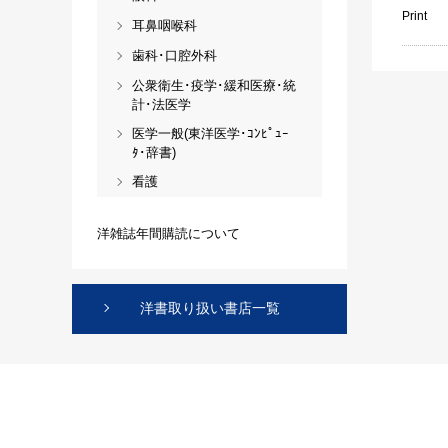
Print
耳鼻咽喉科
歯科･口腔外科
公衆衛生･疫学･緩和医療･統
計･法医学
医学一般(東洋医学･ｺﾝﾋﾟｭｰ
ﾀ･辞書)
看護
洋雑誌年間購読について
洋書取り扱い書店一覧