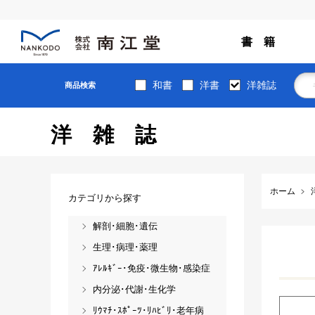
書 籍
和書
洋書
洋雑誌
商品検索
洋雑誌
ホーム
カテゴリから探す
解剖･細胞･遺伝
生理･病理･薬理
ｱﾚﾙｷﾞｰ･免疫･微生物･感染症
内分泌･代謝･生化学
ﾘｳﾏﾁ･ｽﾎﾟｰﾂ･ﾘﾊﾋﾞﾘ･老年病