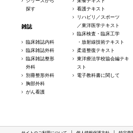
シリーズから
栄養テキスト
探す
看護テキスト
リハビリ／スポーツ
／東洋医学テキスト
雑誌
臨床検査・臨床工学
臨床雑誌内科
・放射線技術テキスト
臨床雑誌外科
柔道整復テキスト
臨床雑誌整形
東洋療法学校協会編テキ
外科
スト
別冊整形外科
電子教科書に関して
胸部外科
がん看護
サイトのご利用について
個人情報保護方針
特定商