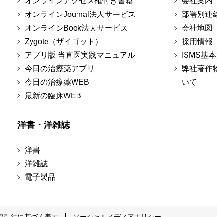
オンラインアクセス権付き書籍
会社案内
オンラインJournal法人サービス
部署別連
オンラインBook法人サービス
会社地図
Zygote（ザイゴット）
採用情報
アプリ版 当直医実践マニュアル
ISMS基
今日の治療薬アプリ
弊社著作
今日の治療薬WEB
いて
最新の臨床WEB
洋書・洋雑誌
洋書
洋雑誌
電子製品
取引法に基づく表示
ソーシャルメディアポリシー