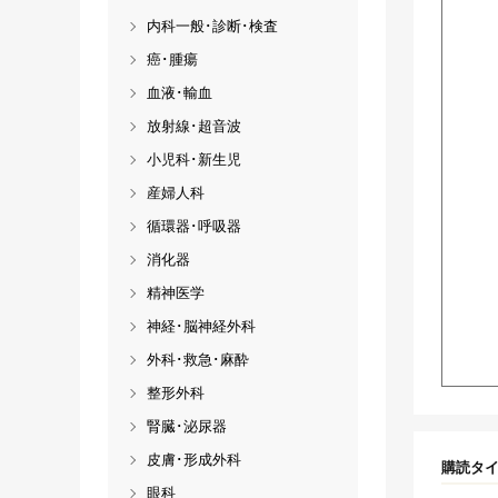
内科一般･診断･検査
癌･腫瘍
血液･輸血
放射線･超音波
小児科･新生児
産婦人科
循環器･呼吸器
消化器
精神医学
神経･脳神経外科
外科･救急･麻酔
整形外科
腎臓･泌尿器
皮膚･形成外科
購読タ
眼科