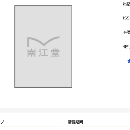
出
ISS
巻
発
イプ
購読期間