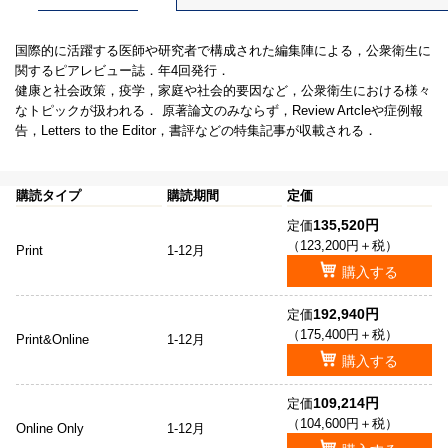
国際的に活躍する医師や研究者で構成された編集陣による，公衆衛生に
関するピアレビュー誌．年4回発行．
健康と社会政策，疫学，家庭や社会的要因など，公衆衛生における様々
なトピックが扱われる． 原著論文のみならず，Review Artcleや症例報
告，Letters to the Editor，書評などの特集記事が収載される．
購読タイプ
購読期間
定価
135,520円
定価
（123,200円＋税）
Print
1-12月
購入する
192,940円
定価
（175,400円＋税）
Print&Online
1-12月
購入する
109,214円
定価
（104,600円＋税）
Online Only
1-12月